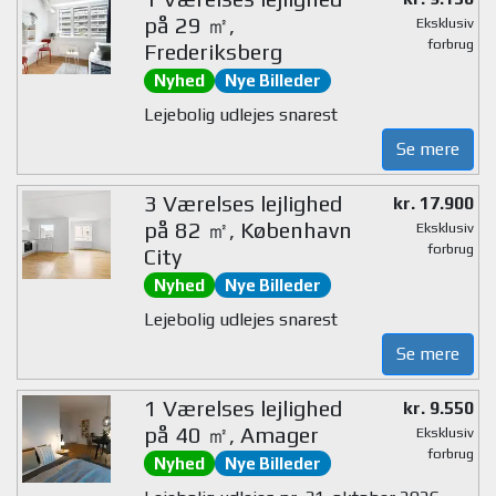
på 29 ㎡,
Eksklusiv
forbrug
Frederiksberg
Nyhed
Nye Billeder
Lejebolig udlejes snarest
Se mere
3 Værelses lejlighed
kr. 17.900
på 82 ㎡, København
Eksklusiv
forbrug
City
Nyhed
Nye Billeder
Lejebolig udlejes snarest
Se mere
1 Værelses lejlighed
kr. 9.550
på 40 ㎡, Amager
Eksklusiv
forbrug
Nyhed
Nye Billeder