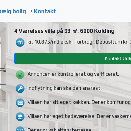
sælg bolig
Kontakt
4 Værelses villa på 93 ㎡, 6000 Kolding
kr. 10.875/md
ekskl. forbrug
. Depositum kr.
Kontakt Udle
Annoncen er kontrolleret og verificeret.
Indflytning kan ske den snarest.
Villaen
har sit eget køkken.
Der er komfur o
Villaen
har eget badeværelse.
Der er vaskem
Der er privat altan/terrasse
.