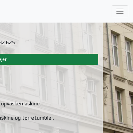
 32.625
jer
g opvaskemaskine
.
askine og tørretumbler
.