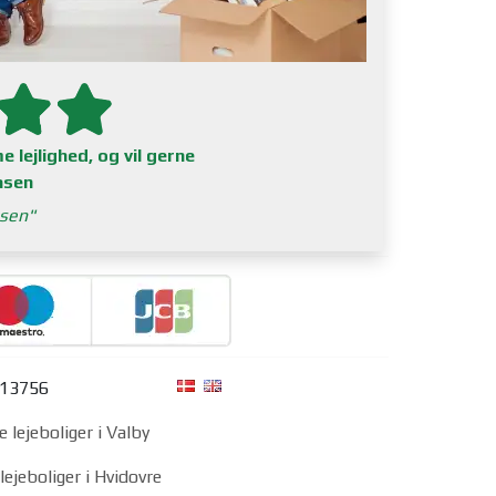
 lejlighed, og vil gerne
asen
nsen
313756
e lejeboliger i Valby
lejeboliger i Hvidovre