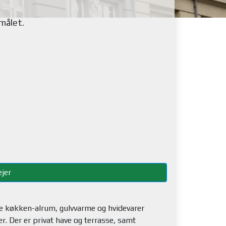
emålet
.
jer
rne køkken-alrum, gulvvarme og hvidevarer
. Der er privat have og terrasse, samt