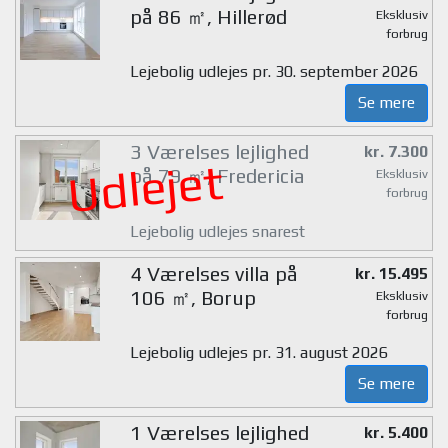
på 86 ㎡, Hillerød
Eksklusiv
forbrug
Lejebolig udlejes pr. 30. september 2026
Se mere
3 Værelses lejlighed
kr. 7.300
Udlejet
på 79 ㎡, Fredericia
Eksklusiv
forbrug
Lejebolig udlejes snarest
4 Værelses villa på
kr. 15.495
106 ㎡, Borup
Eksklusiv
forbrug
Lejebolig udlejes pr. 31. august 2026
Se mere
1 Værelses lejlighed
kr. 5.400