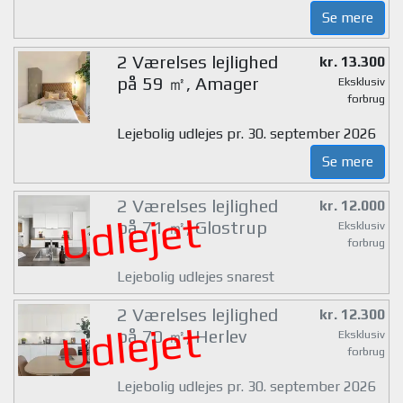
Se mere
2 Værelses lejlighed
kr. 13.300
på 59 ㎡, Amager
Eksklusiv
forbrug
Lejebolig udlejes pr. 30. september 2026
Se mere
2 Værelses lejlighed
kr. 12.000
Udlejet
på 71 ㎡, Glostrup
Eksklusiv
forbrug
Lejebolig udlejes snarest
2 Værelses lejlighed
kr. 12.300
Udlejet
på 70 ㎡, Herlev
Eksklusiv
forbrug
Lejebolig udlejes pr. 30. september 2026