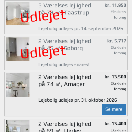
3 Værelses lejlighed
kr. 11.950
Udlejet
på 79 ㎡, Taastrup
Eksklusiv
forbrug
Lejebolig udlejes pr. 14. september 2026
2 Værelses lejlighed
kr. 5.717
Udlejet
på 45 ㎡, Søborg
Eksklusiv
forbrug
Lejebolig udlejes snarest
2 Værelses lejlighed
kr. 13.500
på 74 ㎡, Amager
Eksklusiv
forbrug
Lejebolig udlejes pr. 31. oktober 2026
Se mere
2 Værelses lejlighed
kr. 13.400
på 69 ㎡, Herlev
Eksklusiv