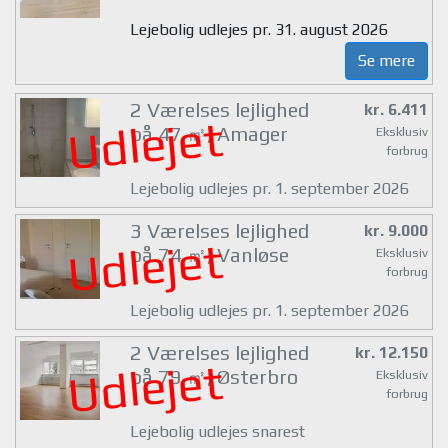
Lejebolig udlejes pr. 31. august 2026
Se mere
2 Værelses lejlighed
kr. 6.411
Udlejet
på 47 ㎡, Amager
Eksklusiv
forbrug
Lejebolig udlejes pr. 1. september 2026
3 Værelses lejlighed
kr. 9.000
Udlejet
på 74 ㎡, Vanløse
Eksklusiv
forbrug
Lejebolig udlejes pr. 1. september 2026
2 Værelses lejlighed
kr. 12.150
Udlejet
på 79 ㎡, Østerbro
Eksklusiv
forbrug
Lejebolig udlejes snarest