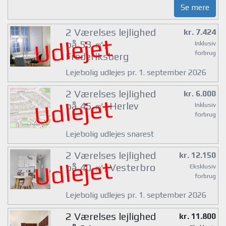
Se mere
2 Værelses lejlighed
kr. 7.424
Udlejet
på 53 ㎡,
Inklusiv
forbrug
Frederiksberg
Lejebolig udlejes pr. 1. september 2026
2 Værelses lejlighed
kr. 6.000
Udlejet
på 45 ㎡, Herlev
Inklusiv
forbrug
Lejebolig udlejes snarest
2 Værelses lejlighed
kr. 12.150
Udlejet
på 40 ㎡, Vesterbro
Eksklusiv
forbrug
Lejebolig udlejes pr. 1. september 2026
2 Værelses lejlighed
kr. 11.800