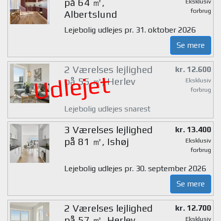
på 64 ㎡,
Eksklusiv
forbrug
Albertslund
Lejebolig udlejes pr. 31. oktober 2026
Se mere
2 Værelses lejlighed
kr. 12.600
Udlejet
på 55 ㎡, Herlev
Eksklusiv
forbrug
Lejebolig udlejes snarest
3 Værelses lejlighed
kr. 13.400
på 81 ㎡, Ishøj
Eksklusiv
forbrug
Lejebolig udlejes pr. 30. september 2026
Se mere
2 Værelses lejlighed
kr. 12.700
på 57 ㎡, Herlev
Eksklusiv