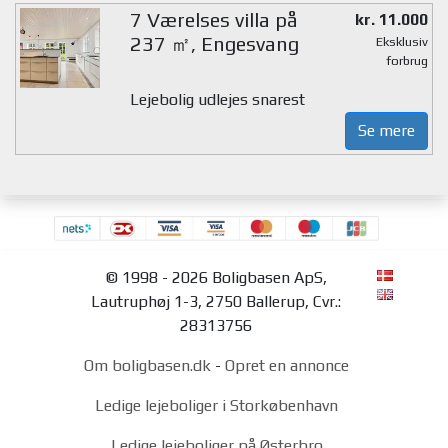
7 Værelses villa på
kr. 11.000
237 ㎡, Engesvang
Eksklusiv
forbrug
Lejebolig udlejes snarest
Se mere
© 1998 - 2026 Boligbasen ApS,
Lautruphøj 1-3, 2750 Ballerup, Cvr.:
28313756
Om boligbasen.dk
-
Opret en annonce
Ledige lejeboliger i Storkøbenhavn
Ledige lejeboliger på Østerbro