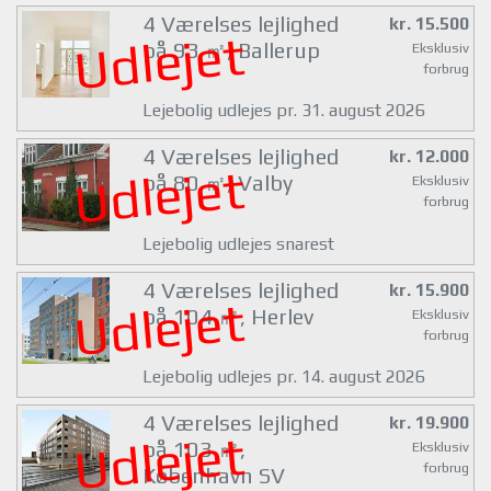
4 Værelses lejlighed
kr. 15.500
Udlejet
på 93 ㎡, Ballerup
Eksklusiv
forbrug
Lejebolig udlejes pr. 31. august 2026
4 Værelses lejlighed
kr. 12.000
Udlejet
på 80 ㎡, Valby
Eksklusiv
forbrug
Lejebolig udlejes snarest
4 Værelses lejlighed
kr. 15.900
Udlejet
på 104 ㎡, Herlev
Eksklusiv
forbrug
Lejebolig udlejes pr. 14. august 2026
4 Værelses lejlighed
kr. 19.900
Udlejet
på 103 ㎡,
Eksklusiv
forbrug
København SV