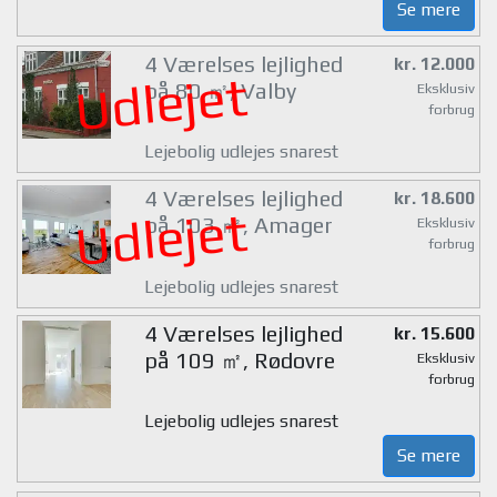
Se mere
4 Værelses lejlighed
kr. 12.000
Udlejet
på 80 ㎡, Valby
Eksklusiv
forbrug
Lejebolig udlejes snarest
4 Værelses lejlighed
kr. 18.600
Udlejet
på 103 ㎡, Amager
Eksklusiv
forbrug
Lejebolig udlejes snarest
4 Værelses lejlighed
kr. 15.600
på 109 ㎡, Rødovre
Eksklusiv
forbrug
Lejebolig udlejes snarest
Se mere