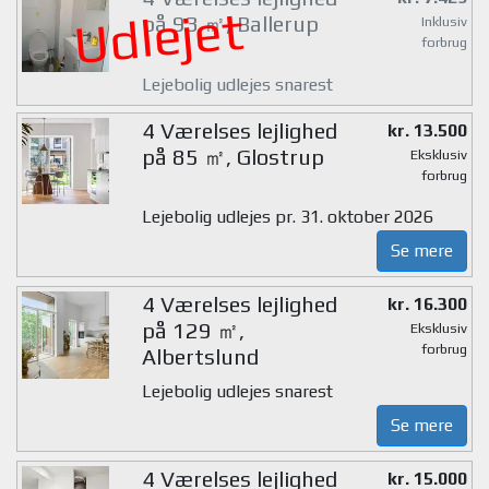
Udlejet
på 93 ㎡, Ballerup
Inklusiv
forbrug
Lejebolig udlejes snarest
4 Værelses lejlighed
kr. 13.500
på 85 ㎡, Glostrup
Eksklusiv
forbrug
Lejebolig udlejes pr. 31. oktober 2026
Se mere
4 Værelses lejlighed
kr. 16.300
på 129 ㎡,
Eksklusiv
forbrug
Albertslund
Lejebolig udlejes snarest
Se mere
4 Værelses lejlighed
kr. 15.000