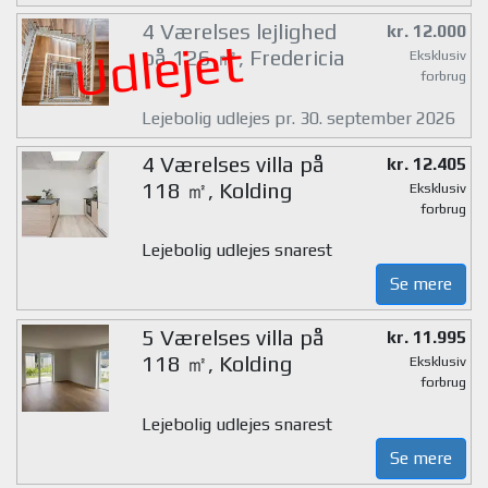
4 Værelses lejlighed
kr. 12.000
Udlejet
på 126 ㎡, Fredericia
Eksklusiv
forbrug
Lejebolig udlejes pr. 30. september 2026
4 Værelses villa på
kr. 12.405
118 ㎡, Kolding
Eksklusiv
forbrug
Lejebolig udlejes snarest
Se mere
5 Værelses villa på
kr. 11.995
118 ㎡, Kolding
Eksklusiv
forbrug
Lejebolig udlejes snarest
Se mere