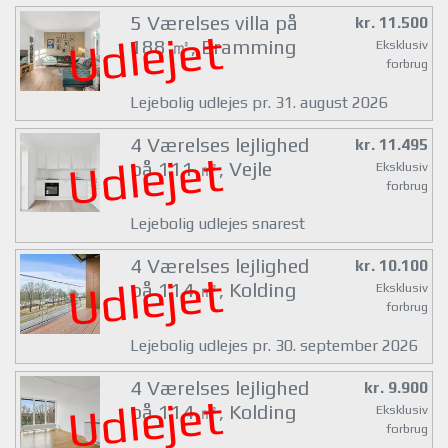
5 Værelses villa på
kr. 11.500
Udlejet
188 ㎡, Bramming
Eksklusiv
forbrug
Lejebolig udlejes pr. 31. august 2026
4 Værelses lejlighed
kr. 11.495
Udlejet
på 111 ㎡, Vejle
Eksklusiv
forbrug
Lejebolig udlejes snarest
4 Værelses lejlighed
kr. 10.100
Udlejet
på 114 ㎡, Kolding
Eksklusiv
forbrug
Lejebolig udlejes pr. 30. september 2026
4 Værelses lejlighed
kr. 9.900
Udlejet
på 114 ㎡, Kolding
Eksklusiv
forbrug