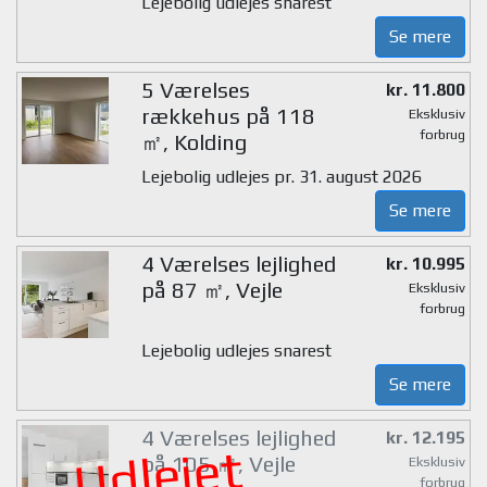
Lejebolig udlejes snarest
Se mere
5 Værelses
kr. 11.800
rækkehus på 118
Eksklusiv
forbrug
㎡, Kolding
Lejebolig udlejes pr. 31. august 2026
Se mere
4 Værelses lejlighed
kr. 10.995
på 87 ㎡, Vejle
Eksklusiv
forbrug
Lejebolig udlejes snarest
Se mere
4 Værelses lejlighed
kr. 12.195
Udlejet
på 105 ㎡, Vejle
Eksklusiv
forbrug