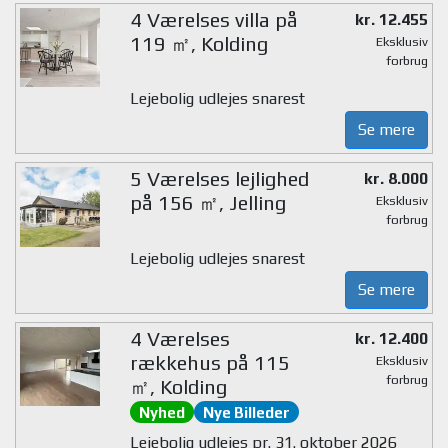
4 Værelses villa på
kr. 12.455
119 ㎡, Kolding
Eksklusiv
forbrug
Lejebolig udlejes snarest
Se mere
5 Værelses lejlighed
kr. 8.000
på 156 ㎡, Jelling
Eksklusiv
forbrug
Lejebolig udlejes snarest
Se mere
4 Værelses
kr. 12.400
rækkehus på 115
Eksklusiv
forbrug
㎡, Kolding
Nyhed
Nye Billeder
Lejebolig udlejes pr. 31. oktober 2026