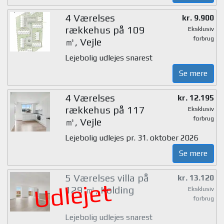
4 Værelses
kr. 9.900
rækkehus på 109
Eksklusiv
forbrug
㎡, Vejle
Lejebolig udlejes snarest
Se mere
4 Værelses
kr. 12.195
rækkehus på 117
Eksklusiv
forbrug
㎡, Vejle
Lejebolig udlejes pr. 31. oktober 2026
Se mere
5 Værelses villa på
kr. 13.120
Udlejet
129 ㎡, Kolding
Eksklusiv
forbrug
Lejebolig udlejes snarest