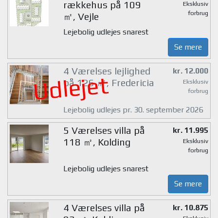
rækkehus på 109
Eksklusiv
forbrug
㎡, Vejle
Lejebolig udlejes snarest
Se mere
4 Værelses lejlighed
kr. 12.000
Udlejet
på 126 ㎡, Fredericia
Eksklusiv
forbrug
Lejebolig udlejes pr. 30. september 2026
5 Værelses villa på
kr. 11.995
118 ㎡, Kolding
Eksklusiv
forbrug
Lejebolig udlejes snarest
Se mere
4 Værelses villa på
kr. 10.875