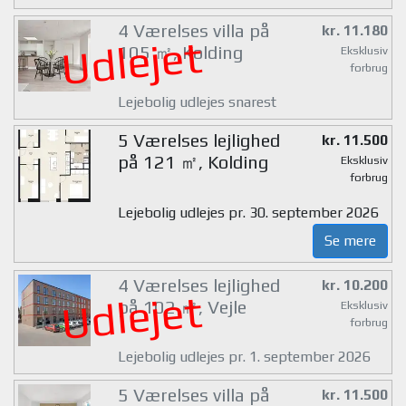
4 Værelses villa på
kr. 11.180
Udlejet
105 ㎡, Kolding
Eksklusiv
forbrug
Lejebolig udlejes snarest
5 Værelses lejlighed
kr. 11.500
på 121 ㎡, Kolding
Eksklusiv
forbrug
Lejebolig udlejes pr. 30. september 2026
Se mere
4 Værelses lejlighed
kr. 10.200
Udlejet
på 102 ㎡, Vejle
Eksklusiv
forbrug
Lejebolig udlejes pr. 1. september 2026
5 Værelses villa på
kr. 11.500