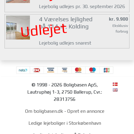
Lejebolig udlejes pr. 30. september 2026
4 Værelses lejlighed
kr. 9.900
Udlejet
på 114 ㎡, Kolding
Eksklusiv
forbrug
Lejebolig udlejes snarest
© 1998 - 2026 Boligbasen ApS,
Lautruphøj 1-3, 2750 Ballerup, Cvr.:
28313756
Om boligbasen.dk
-
Opret en annonce
Ledige lejeboliger i Storkøbenhavn