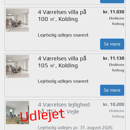
4 Værelses villa på
kr. 11.030
100 ㎡, Kolding
Eksklusiv
forbrug
Lejebolig udlejes snarest
Se mere
4 Værelses villa på
kr. 11.130
105 ㎡, Kolding
Eksklusiv
forbrug
Lejebolig udlejes snarest
Se mere
4 Værelses lejlighed
kr. 10.200
Udlejet
på 102 ㎡, Vejle
Eksklusiv
forbrug
Lejebolig udlejes pr. 31. august 2026