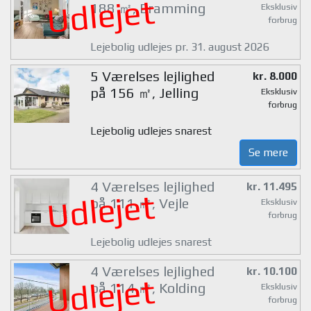
Udlejet
188 ㎡, Bramming
Eksklusiv
forbrug
Lejebolig udlejes pr. 31. august 2026
5 Værelses lejlighed
kr. 8.000
på 156 ㎡, Jelling
Eksklusiv
forbrug
Lejebolig udlejes snarest
Se mere
4 Værelses lejlighed
kr. 11.495
Udlejet
på 111 ㎡, Vejle
Eksklusiv
forbrug
Lejebolig udlejes snarest
4 Værelses lejlighed
kr. 10.100
Udlejet
på 114 ㎡, Kolding
Eksklusiv
forbrug