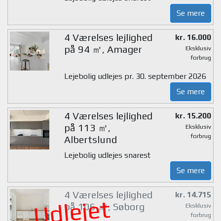
Se mere
4 Værelses lejlighed
kr. 16.000
på 94 ㎡, Amager
Eksklusiv
forbrug
Lejebolig udlejes pr. 30. september 2026
Se mere
4 Værelses lejlighed
kr. 15.200
på 113 ㎡,
Eksklusiv
forbrug
Albertslund
Lejebolig udlejes snarest
Se mere
4 Værelses lejlighed
kr. 14.715
Udlejet
på 106 ㎡, Søborg
Eksklusiv
forbrug