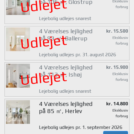
Udlejet
på 106 ㎡, Glostrup
Eksklusiv
forbrug
Lejebolig udlejes snarest
4 Værelses lejlighed
kr. 15.500
Udlejet
på 93 ㎡, Ballerup
Eksklusiv
forbrug
Lejebolig udlejes pr. 31. august 2026
4 Værelses lejlighed
kr. 15.900
Udlejet
på 113 ㎡, Ishøj
Eksklusiv
forbrug
Lejebolig udlejes snarest
4 Værelses lejlighed
kr. 14.800
på 85 ㎡, Herlev
Eksklusiv
forbrug
Lejebolig udlejes pr. 1. september 2026