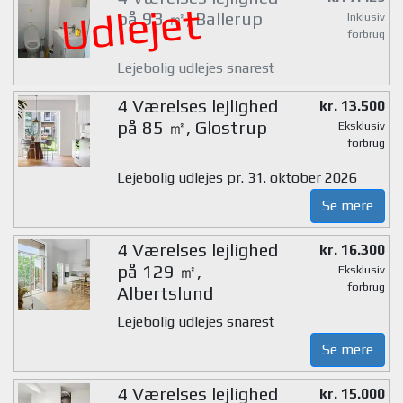
Udlejet
på 93 ㎡, Ballerup
Inklusiv
forbrug
Lejebolig udlejes snarest
4 Værelses lejlighed
kr. 13.500
på 85 ㎡, Glostrup
Eksklusiv
forbrug
Lejebolig udlejes pr. 31. oktober 2026
Se mere
4 Værelses lejlighed
kr. 16.300
på 129 ㎡,
Eksklusiv
forbrug
Albertslund
Lejebolig udlejes snarest
Se mere
4 Værelses lejlighed
kr. 15.000