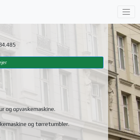
 34.485
jer
ur og opvaskemaskine
.
skemaskine og tørretumbler
.