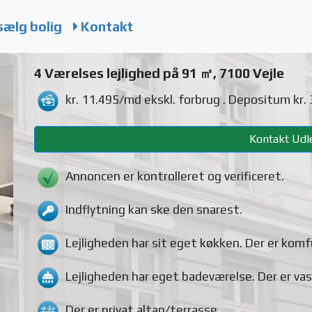
sælg bolig
Kontakt
4 Værelses lejlighed på 91 ㎡, 7100 Vejle
kr. 11.495/md
ekskl. forbrug
. Depositum kr.
Kontakt Udle
Annoncen er kontrolleret og verificeret.
Indflytning kan ske den snarest.
Lejligheden
har sit eget køkken.
Der er komf
Lejligheden
har eget badeværelse.
Der er va
Der er privat altan/terrasse
.