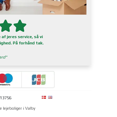
af jeres service, så vi
lighed. På forhånd tak.
ard
313756
e lejeboliger i Valby