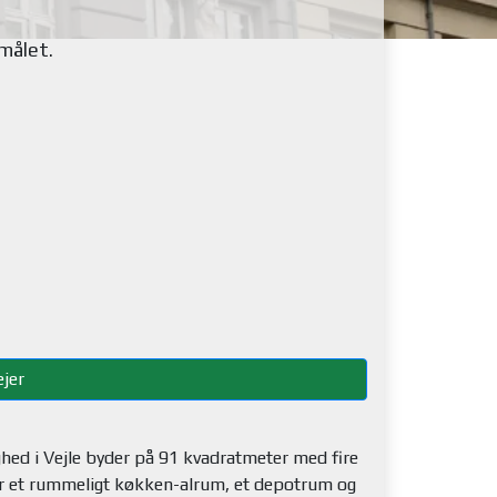
emålet
.
jer
ighed i Vejle byder på 91 kvadratmeter med fire
n har et rummeligt køkken-alrum, et depotrum og