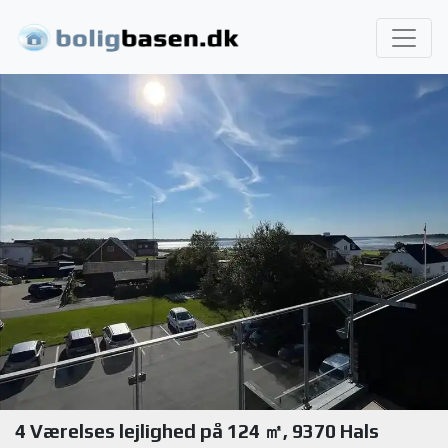
4 Værelses lejlighed på 124 ㎡, 9370 Hals