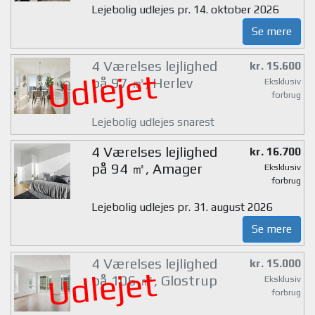
Lejebolig udlejes pr. 14. oktober 2026
Se mere
4 Værelses lejlighed
kr. 15.600
Udlejet
på 97 ㎡, Herlev
Eksklusiv
forbrug
Lejebolig udlejes snarest
4 Værelses lejlighed
kr. 16.700
på 94 ㎡, Amager
Eksklusiv
forbrug
Lejebolig udlejes pr. 31. august 2026
Se mere
4 Værelses lejlighed
kr. 15.000
Udlejet
på 106 ㎡, Glostrup
Eksklusiv
forbrug