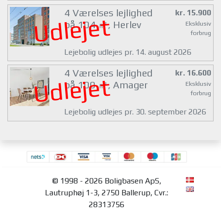
4 Værelses lejlighed
kr. 15.900
Udlejet
på 104 ㎡, Herlev
Eksklusiv
forbrug
Lejebolig udlejes pr. 14. august 2026
4 Værelses lejlighed
kr. 16.600
Udlejet
på 100 ㎡, Amager
Eksklusiv
forbrug
Lejebolig udlejes pr. 30. september 2026
© 1998 - 2026 Boligbasen ApS,
Lautruphøj 1-3, 2750 Ballerup, Cvr.:
28313756