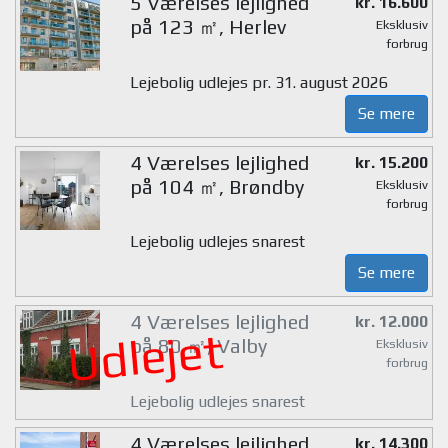
5 Værelses lejlighed
kr. 16.600
på 123 ㎡, Herlev
Eksklusiv
forbrug
Lejebolig udlejes pr. 31. august 2026
Se mere
4 Værelses lejlighed
kr. 15.200
på 104 ㎡, Brøndby
Eksklusiv
forbrug
Lejebolig udlejes snarest
Se mere
4 Værelses lejlighed
kr. 12.000
Udlejet
på 80 ㎡, Valby
Eksklusiv
forbrug
Lejebolig udlejes snarest
4 Værelses lejlighed
kr. 14.300