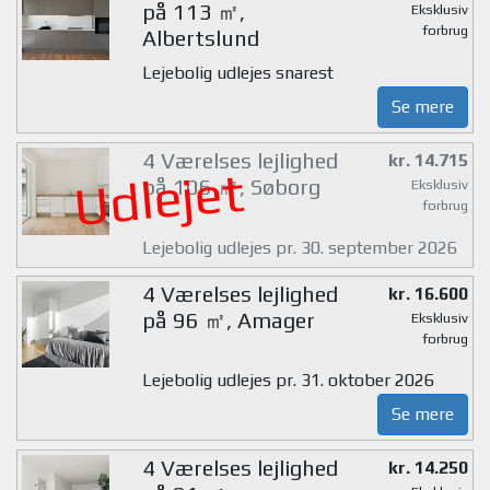
på 113 ㎡,
Eksklusiv
forbrug
Albertslund
Lejebolig udlejes snarest
Se mere
4 Værelses lejlighed
kr. 14.715
Udlejet
på 106 ㎡, Søborg
Eksklusiv
forbrug
Lejebolig udlejes pr. 30. september 2026
4 Værelses lejlighed
kr. 16.600
på 96 ㎡, Amager
Eksklusiv
forbrug
Lejebolig udlejes pr. 31. oktober 2026
Se mere
4 Værelses lejlighed
kr. 14.250