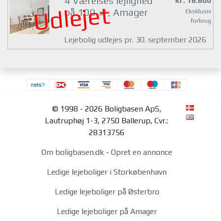
4 Værelses lejlighed
kr. 16.600
Udlejet
på 100 ㎡, Amager
Eksklusiv
forbrug
Lejebolig udlejes pr. 30. september 2026
© 1998 - 2026 Boligbasen ApS,
Lautruphøj 1-3, 2750 Ballerup, Cvr.:
28313756
Om boligbasen.dk
-
Opret en annonce
Ledige lejeboliger i Storkøbenhavn
Ledige lejeboliger på Østerbro
Ledige lejeboliger på Amager