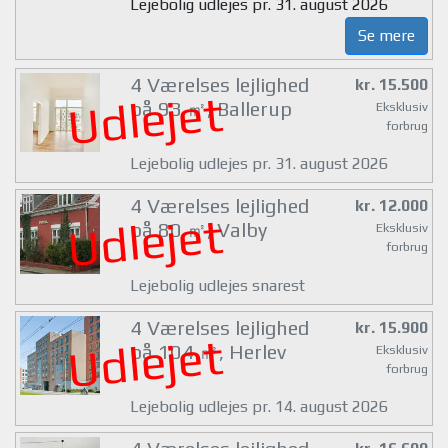
Lejebolig udlejes pr. 31. august 2026
Se mere
4 Værelses lejlighed
kr. 15.500
Udlejet
på 93 ㎡, Ballerup
Eksklusiv
forbrug
Lejebolig udlejes pr. 31. august 2026
4 Værelses lejlighed
kr. 12.000
Udlejet
på 80 ㎡, Valby
Eksklusiv
forbrug
Lejebolig udlejes snarest
4 Værelses lejlighed
kr. 15.900
Udlejet
på 104 ㎡, Herlev
Eksklusiv
forbrug
Lejebolig udlejes pr. 14. august 2026