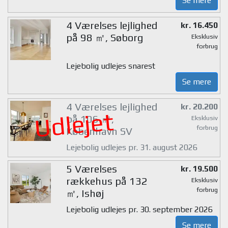
Se mere
4 Værelses lejlighed
kr. 16.450
på 98 ㎡, Søborg
Eksklusiv
forbrug
Lejebolig udlejes snarest
Se mere
4 Værelses lejlighed
kr. 20.200
Udlejet
på 106 ㎡,
Eksklusiv
forbrug
København SV
Lejebolig udlejes pr. 31. august 2026
5 Værelses
kr. 19.500
rækkehus på 132
Eksklusiv
forbrug
㎡, Ishøj
Lejebolig udlejes pr. 30. september 2026
Se mere