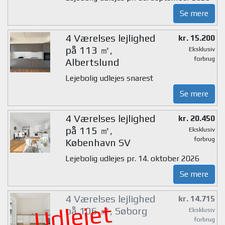
Se mere
4 Værelses lejlighed
kr. 15.200
på 113 ㎡,
Eksklusiv
forbrug
Albertslund
Lejebolig udlejes snarest
Se mere
4 Værelses lejlighed
kr. 20.450
på 115 ㎡,
Eksklusiv
forbrug
København SV
Lejebolig udlejes pr. 14. oktober 2026
Se mere
4 Værelses lejlighed
kr. 14.715
Udlejet
på 106 ㎡, Søborg
Eksklusiv
forbrug