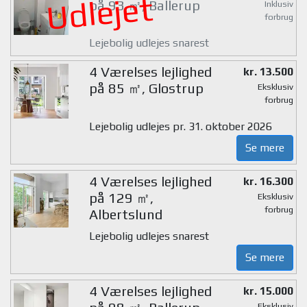
Udlejet
på 93 ㎡, Ballerup
Inklusiv
forbrug
Lejebolig udlejes snarest
4 Værelses lejlighed
kr. 13.500
på 85 ㎡, Glostrup
Eksklusiv
forbrug
Lejebolig udlejes pr. 31. oktober 2026
Se mere
4 Værelses lejlighed
kr. 16.300
på 129 ㎡,
Eksklusiv
forbrug
Albertslund
Lejebolig udlejes snarest
Se mere
4 Værelses lejlighed
kr. 15.000
Eksklusiv