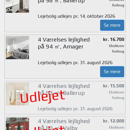
på 98 ㎡, Ballerup
forbrug
Lejebolig udlejes pr. 14. oktober 2026
Se mere
4 Værelses lejlighed
kr. 16.700
på 94 ㎡, Amager
Eksklusiv
forbrug
Lejebolig udlejes pr. 31. august 2026
Se mere
4 Værelses lejlighed
kr. 15.500
Udlejet
på 93 ㎡, Ballerup
Eksklusiv
forbrug
Lejebolig udlejes pr. 31. august 2026
4 Værelses lejlighed
kr. 12.000
på 80 ㎡, Valby
Eksklusiv