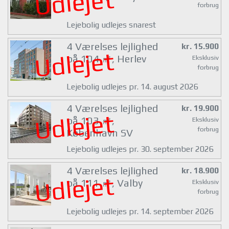
Udlejet
forbrug
Lejebolig udlejes snarest
4 Værelses lejlighed
kr. 15.900
Udlejet
på 104 ㎡, Herlev
Eksklusiv
forbrug
Lejebolig udlejes pr. 14. august 2026
4 Værelses lejlighed
kr. 19.900
Udlejet
på 103 ㎡,
Eksklusiv
forbrug
København SV
Lejebolig udlejes pr. 30. september 2026
4 Værelses lejlighed
kr. 18.900
Udlejet
på 111 ㎡, Valby
Eksklusiv
forbrug
Lejebolig udlejes pr. 14. september 2026