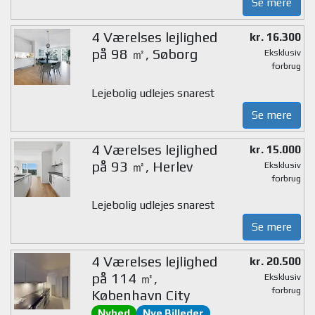
Se mere
4 Værelses lejlighed
kr. 16.300
på 98 ㎡, Søborg
Eksklusiv
forbrug
Lejebolig udlejes snarest
Se mere
4 Værelses lejlighed
kr. 15.000
på 93 ㎡, Herlev
Eksklusiv
forbrug
Lejebolig udlejes snarest
Se mere
4 Værelses lejlighed
kr. 20.500
på 114 ㎡,
Eksklusiv
forbrug
København City
Nyhed
Nye Billeder