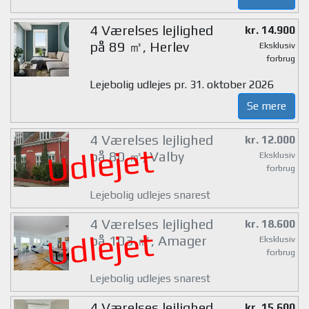
4 Værelses lejlighed
kr. 14.900
på 89 ㎡, Herlev
Eksklusiv
forbrug
Lejebolig udlejes pr. 31. oktober 2026
Se mere
4 Værelses lejlighed
kr. 12.000
Udlejet
på 80 ㎡, Valby
Eksklusiv
forbrug
Lejebolig udlejes snarest
4 Værelses lejlighed
kr. 18.600
Udlejet
på 103 ㎡, Amager
Eksklusiv
forbrug
Lejebolig udlejes snarest
4 Værelses lejlighed
kr. 15.600