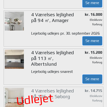
Se mere
4 Værelses lejlighed
kr. 16.000
på 94 ㎡, Amager
Eksklusiv
forbrug
Lejebolig udlejes pr. 30. september 2026
Se mere
4 Værelses lejlighed
kr. 15.200
på 113 ㎡,
Eksklusiv
forbrug
Albertslund
Lejebolig udlejes snarest
Se mere
4 Værelses lejlighed
kr. 14.715
Udlejet
på 106 ㎡, Søborg
Eksklusiv
forbrug