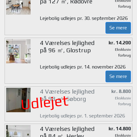
på 127 ㎡, Rødovre
Eksklusiv
forbrug
Lejebolig udlejes pr. 30. september 2026
Se mere
4 Værelses lejlighed
kr. 14.200
på 96 ㎡, Glostrup
Eksklusiv
forbrug
Lejebolig udlejes pr. 14. november 2026
Se mere
4 Værelses lejlighed
kr. 8.800
Udlejet
på 98 ㎡, Søborg
Eksklusiv
forbrug
Lejebolig udlejes pr. 1. september 2026
4 Værelses lejlighed
kr. 14.800
på 84 ㎡, Herlev
Eksklusiv