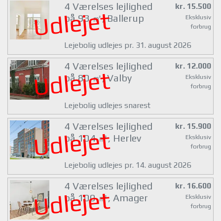
4 Værelses lejlighed
kr. 15.500
Udlejet
på 93 ㎡, Ballerup
Eksklusiv
forbrug
Lejebolig udlejes pr. 31. august 2026
4 Værelses lejlighed
kr. 12.000
Udlejet
på 80 ㎡, Valby
Eksklusiv
forbrug
Lejebolig udlejes snarest
4 Værelses lejlighed
kr. 15.900
Udlejet
på 104 ㎡, Herlev
Eksklusiv
forbrug
Lejebolig udlejes pr. 14. august 2026
4 Værelses lejlighed
kr. 16.600
Udlejet
på 100 ㎡, Amager
Eksklusiv
forbrug