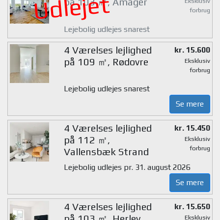
Udlejet
på 103 ㎡, Amager
Eksklusiv
forbrug
Lejebolig udlejes snarest
4 Værelses lejlighed
kr. 15.600
på 109 ㎡, Rødovre
Eksklusiv
forbrug
Lejebolig udlejes snarest
Se mere
4 Værelses lejlighed
kr. 15.450
på 112 ㎡,
Eksklusiv
forbrug
Vallensbæk Strand
Lejebolig udlejes pr. 31. august 2026
Se mere
4 Værelses lejlighed
kr. 15.650
på 103 ㎡, Herlev
Eksklusiv