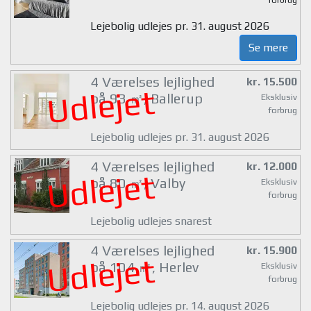
Lejebolig udlejes pr. 31. august 2026
Se mere
4 Værelses lejlighed
kr. 15.500
Udlejet
på 93 ㎡, Ballerup
Eksklusiv
forbrug
Lejebolig udlejes pr. 31. august 2026
4 Værelses lejlighed
kr. 12.000
Udlejet
på 80 ㎡, Valby
Eksklusiv
forbrug
Lejebolig udlejes snarest
4 Værelses lejlighed
kr. 15.900
Udlejet
på 104 ㎡, Herlev
Eksklusiv
forbrug
Lejebolig udlejes pr. 14. august 2026