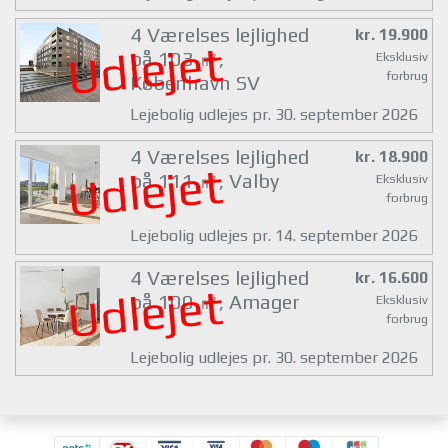
4 Værelses lejlighed
kr. 19.900
Udlejet
på 103 ㎡,
Eksklusiv
forbrug
København SV
Lejebolig udlejes pr. 30. september 2026
4 Værelses lejlighed
kr. 18.900
Udlejet
på 111 ㎡, Valby
Eksklusiv
forbrug
Lejebolig udlejes pr. 14. september 2026
4 Værelses lejlighed
kr. 16.600
Udlejet
på 100 ㎡, Amager
Eksklusiv
forbrug
Lejebolig udlejes pr. 30. september 2026