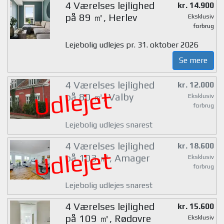
4 Værelses lejlighed
kr. 14.900
på 89 ㎡, Herlev
Eksklusiv
forbrug
Lejebolig udlejes pr. 31. oktober 2026
Se mere
4 Værelses lejlighed
kr. 12.000
Udlejet
på 80 ㎡, Valby
Eksklusiv
forbrug
Lejebolig udlejes snarest
4 Værelses lejlighed
kr. 18.600
Udlejet
på 103 ㎡, Amager
Eksklusiv
forbrug
Lejebolig udlejes snarest
4 Værelses lejlighed
kr. 15.600
på 109 ㎡, Rødovre
Eksklusiv