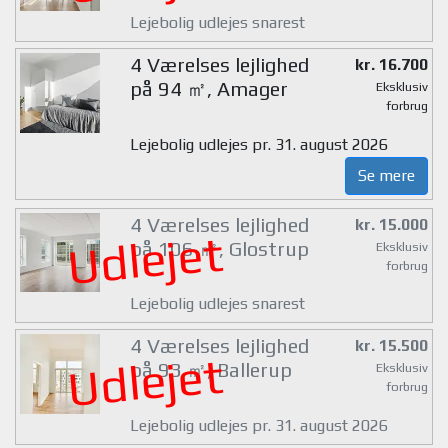
Lejebolig udlejes snarest
4 Værelses lejlighed
kr. 16.700
på 94 ㎡, Amager
Eksklusiv
forbrug
Lejebolig udlejes pr. 31. august 2026
Se mere
4 Værelses lejlighed
kr. 15.000
Udlejet
på 106 ㎡, Glostrup
Eksklusiv
forbrug
Lejebolig udlejes snarest
4 Værelses lejlighed
kr. 15.500
Udlejet
på 93 ㎡, Ballerup
Eksklusiv
forbrug
Lejebolig udlejes pr. 31. august 2026