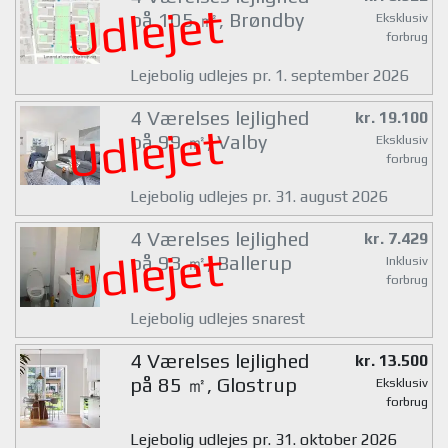
Udlejet
på 105 ㎡, Brøndby
Eksklusiv
forbrug
Lejebolig udlejes pr. 1. september 2026
4 Værelses lejlighed
kr. 19.100
Udlejet
på 99 ㎡, Valby
Eksklusiv
forbrug
Lejebolig udlejes pr. 31. august 2026
4 Værelses lejlighed
kr. 7.429
Udlejet
på 93 ㎡, Ballerup
Inklusiv
forbrug
Lejebolig udlejes snarest
4 Værelses lejlighed
kr. 13.500
på 85 ㎡, Glostrup
Eksklusiv
forbrug
Lejebolig udlejes pr. 31. oktober 2026