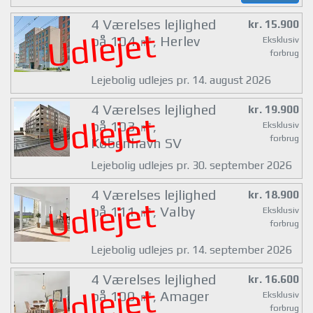
4 Værelses lejlighed
kr. 15.900
Udlejet
på 104 ㎡, Herlev
Eksklusiv
forbrug
Lejebolig udlejes pr. 14. august 2026
4 Værelses lejlighed
kr. 19.900
Udlejet
på 103 ㎡,
Eksklusiv
forbrug
København SV
Lejebolig udlejes pr. 30. september 2026
4 Værelses lejlighed
kr. 18.900
Udlejet
på 111 ㎡, Valby
Eksklusiv
forbrug
Lejebolig udlejes pr. 14. september 2026
4 Værelses lejlighed
kr. 16.600
Udlejet
på 100 ㎡, Amager
Eksklusiv
forbrug