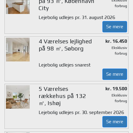
på 93 ㎡, København
Eksklusiv
forbrug
City
Lejebolig udlejes pr. 31. august 2026
Se mere
4 Værelses lejlighed
kr. 16.450
på 98 ㎡, Søborg
Eksklusiv
forbrug
Lejebolig udlejes snarest
Se mere
5 Værelses
kr. 19.500
rækkehus på 132
Eksklusiv
forbrug
㎡, Ishøj
Lejebolig udlejes pr. 30. september 2026
Se mere