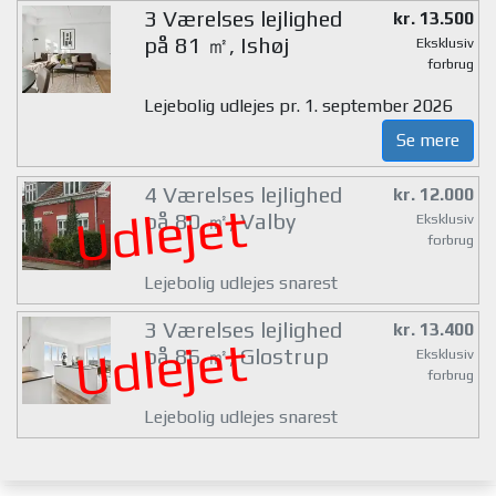
3 Værelses lejlighed
kr. 13.500
på 81 ㎡, Ishøj
Eksklusiv
forbrug
Lejebolig udlejes pr. 1. september 2026
Se mere
4 Værelses lejlighed
kr. 12.000
Udlejet
på 80 ㎡, Valby
Eksklusiv
forbrug
Lejebolig udlejes snarest
3 Værelses lejlighed
kr. 13.400
Udlejet
på 86 ㎡, Glostrup
Eksklusiv
forbrug
Lejebolig udlejes snarest