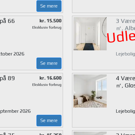
Se mere
 på 66
3 Værel
kr. 15.500
㎡, Alb
Eksklusiv forbrug
Udle
oktober 2026
Lejebolig
Se mere
 på 89
4 Være
kr. 16.600
㎡, Glo
Eksklusiv forbrug
 september 2026
Lejeboli
Se mere