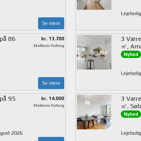
Lejebolig
Se mere
 på 86
3 Værel
kr. 13.700
㎡, Am
Eksklusiv forbrug
Nyhed
Lejebolig
Se mere
 på 95
3 Værel
kr. 14.000
㎡, Søb
Eksklusiv forbrug
Nyhed
august 2026
Lejebolig