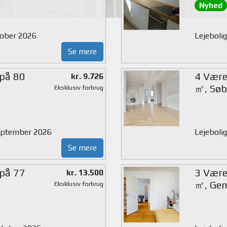
Nyhed
ktober 2026
Lejeboli
Se mere
 på 80
4 Værel
kr. 9.726
㎡, Søb
Eksklusiv forbrug
 september 2026
Lejebolig
Se mere
 på 77
3 Værel
kr. 13.500
㎡, Gen
Eksklusiv forbrug