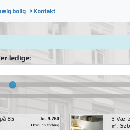
sælg bolig
Kontakt
er ledige:
 på 85
3 Værel
kr. 9.760
㎡, Søb
Eksklusiv forbrug