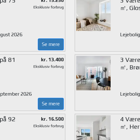
 på 75
3 Værel
kr. 15.250
㎡, Glo
Eksklusiv forbrug
august 2026
Lejebolig
Se mere
 på 81
3 Værel
kr. 13.400
㎡, Brø
Eksklusiv forbrug
 september 2026
Lejebolig
Se mere
 på 92
4 Værel
kr. 16.500
㎡, Her
Eksklusiv forbrug