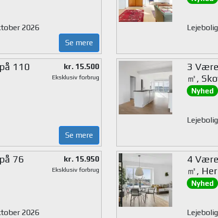
oktober 2026
Lejebolig
Se mere
 på 110
3 Værel
kr. 15.500
㎡, Sko
Eksklusiv forbrug
Nyhed
Lejebolig
Se mere
 på 76
4 Værel
kr. 15.950
㎡, Her
Eksklusiv forbrug
Nyhed
oktober 2026
Lejebolig