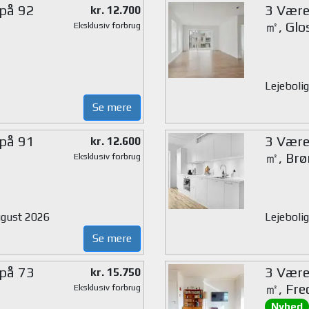
 på 92
3 Værel
kr. 12.700
㎡, Glo
Eksklusiv forbrug
Lejebolig
Se mere
 på 91
3 Værel
kr. 12.600
㎡, Brø
Eksklusiv forbrug
august 2026
Lejeboli
Se mere
 på 73
3 Værel
kr. 15.750
㎡, Fre
Eksklusiv forbrug
Nyhed