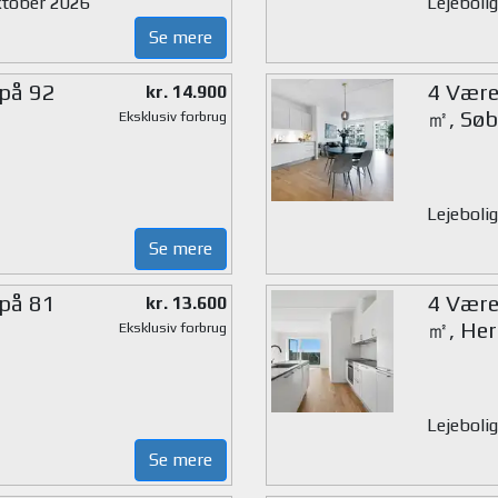
oktober 2026
Lejebolig
Se mere
 på 92
4 Værel
kr. 14.900
㎡, Søb
Eksklusiv forbrug
Lejebolig
Se mere
 på 81
4 Værel
kr. 13.600
㎡, Her
Eksklusiv forbrug
Lejebolig
Se mere