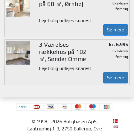
på 60 ㎡, Ørnhøj
Eksklusiv
forbrug
Lejebolig udlejes snarest
Se mere
3 Værelses
kr. 6.995
rækkehus på 102
Eksklusiv
forbrug
㎡, Sønder Omme
Lejebolig udlejes snarest
Se mere
© 1998 - 2026 Boligbasen ApS,
Lautruphøj 1-3, 2750 Ballerup, Cvr.: