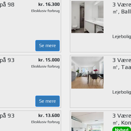
 på 98
3 Værel
kr. 16.300
㎡, Bal
Eksklusiv forbrug
Lejebolig
Se mere
 på 93
3 Værel
kr. 15.000
㎡, Taa
Eksklusiv forbrug
Lejebolig
Se mere
 på 93
3 Værel
kr. 13.600
㎡, Kon
Eksklusiv forbrug
Nyhed