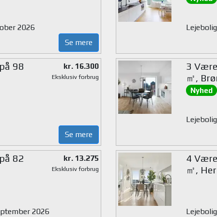
ktober 2026
Lejebolig
Se mere
 på 98
3 Værel
kr. 16.300
㎡, Brø
Eksklusiv forbrug
Nyhed
Lejebolig
Se mere
 på 82
4 Værel
kr. 13.275
㎡, Her
Eksklusiv forbrug
 september 2026
Lejeboli