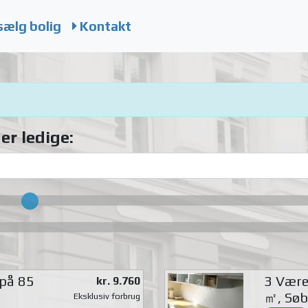
sælg bolig
Kontakt
er ledige:
 på 85
3 Værel
kr. 9.760
㎡, Søb
Eksklusiv forbrug