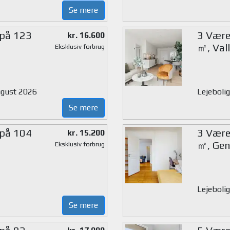
Se mere
 på 123
3 Værel
kr. 16.600
㎡, Val
Eksklusiv forbrug
august 2026
Lejebolig
Se mere
 på 104
3 Værel
kr. 15.200
㎡, Gen
Eksklusiv forbrug
Lejeboli
Se mere