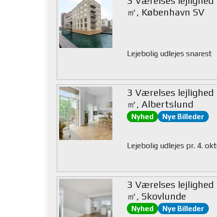
3 Værelses lejlighed
㎡, København SV
Lejebolig udlejes snarest
3 Værelses lejlighed
㎡, Albertslund
Nyhed
Nye Billeder
Lejebolig udlejes pr. 4. o
3 Værelses lejlighed
㎡, Skovlunde
Nyhed
Nye Billeder