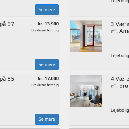
Lejebolig
Se mere
 på 67
3 Være
kr. 13.900
㎡, Am
Eksklusiv forbrug
Lejebolig
Se mere
 på 85
4 Værel
kr. 17.000
㎡, Brø
Eksklusiv forbrug
Lejebolig
Se mere