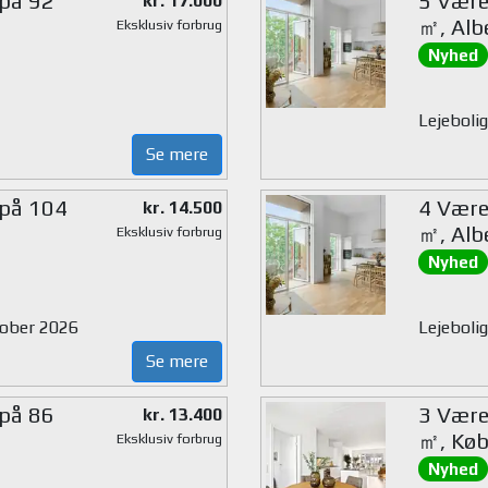
 på 92
5 Være
kr. 17.000
㎡, Alb
Eksklusiv forbrug
Nyhed
Lejebolig
Se mere
 på 104
4 Være
kr. 14.500
㎡, Alb
Eksklusiv forbrug
Nyhed
ktober 2026
Lejebolig
Se mere
 på 86
3 Værel
kr. 13.400
㎡, Køb
Eksklusiv forbrug
Nyhed