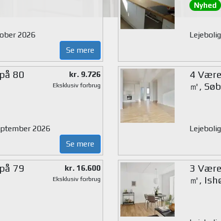
Nyhed
ktober 2026
Lejeboli
Se mere
 på 80
4 Værel
kr. 9.726
㎡, Søb
Eksklusiv forbrug
 september 2026
Lejebolig
Se mere
 på 79
3 Værel
kr. 16.600
㎡, Ish
Eksklusiv forbrug