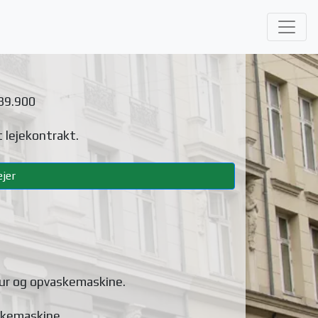
 39.900
 lejekontrakt.
jer
ur og opvaskemaskine
.
skemaskine
.