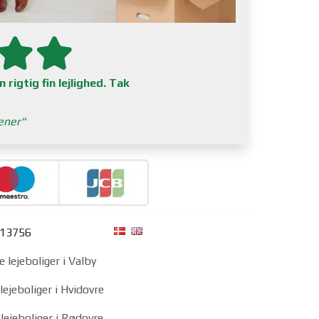
 rigtig fin lejlighed. Tak
ener
313756
e lejeboliger i Valby
lejeboliger i Hvidovre
lejeboliger i Rødovre