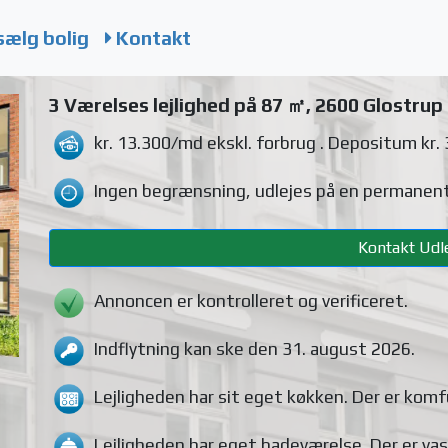
sælg bolig
Kontakt
3 Værelses lejlighed på 87 ㎡, 2600 Glostrup
kr. 13.300/md
ekskl. forbrug
. Depositum kr.
Ingen begrænsning, udlejes på en permanent
Kontakt Udle
Annoncen er kontrolleret og verificeret.
Indflytning kan ske den 31. august 2026.
Lejligheden
har sit eget køkken.
Der er komf
Lejligheden
har eget badeværelse.
Der er va