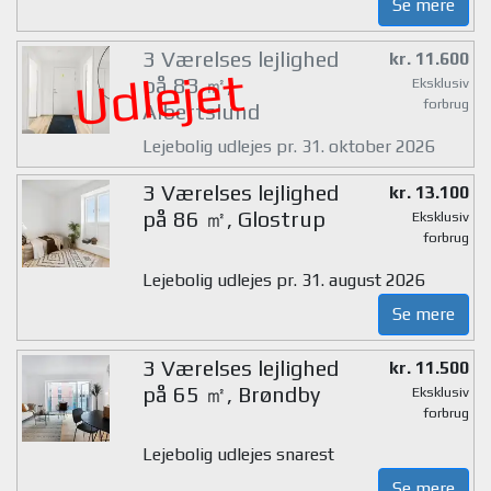
Se mere
3 Værelses lejlighed
kr. 11.600
Udlejet
på 83 ㎡,
Eksklusiv
forbrug
Albertslund
Lejebolig udlejes pr. 31. oktober 2026
3 Værelses lejlighed
kr. 13.100
på 86 ㎡, Glostrup
Eksklusiv
forbrug
Lejebolig udlejes pr. 31. august 2026
Se mere
3 Værelses lejlighed
kr. 11.500
på 65 ㎡, Brøndby
Eksklusiv
forbrug
Lejebolig udlejes snarest
Se mere