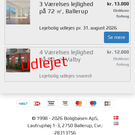
3 Værelses lejlighed
kr. 13.000
på 72 ㎡, Ballerup
Eksklusiv
forbrug
Lejebolig udlejes pr. 31. august 2026
Se mere
4 Værelses lejlighed
kr. 12.000
Udlejet
på 80 ㎡, Valby
Eksklusiv
forbrug
Lejebolig udlejes snarest
© 1998 - 2026 Boligbasen ApS,
Lautruphøj 1-3, 2750 Ballerup, Cvr.:
28313756