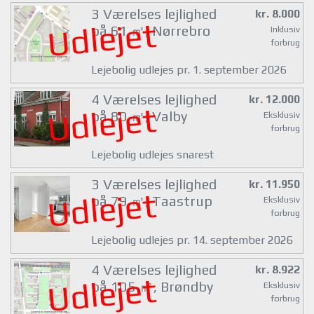
3 Værelses lejlighed
kr. 8.000
Udlejet
på 61 ㎡, Nørrebro
Inklusiv
forbrug
Lejebolig udlejes pr. 1. september 2026
4 Værelses lejlighed
kr. 12.000
Udlejet
på 80 ㎡, Valby
Eksklusiv
forbrug
Lejebolig udlejes snarest
3 Værelses lejlighed
kr. 11.950
Udlejet
på 79 ㎡, Taastrup
Eksklusiv
forbrug
Lejebolig udlejes pr. 14. september 2026
4 Værelses lejlighed
kr. 8.922
Udlejet
på 105 ㎡, Brøndby
Eksklusiv
forbrug