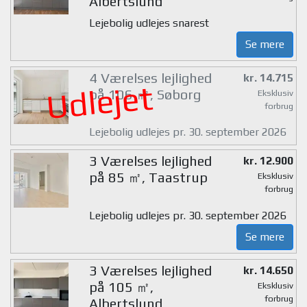
Albertslund
Lejebolig udlejes snarest
Se mere
4 Værelses lejlighed
kr. 14.715
Udlejet
på 106 ㎡, Søborg
Eksklusiv
forbrug
Lejebolig udlejes pr. 30. september 2026
3 Værelses lejlighed
kr. 12.900
på 85 ㎡, Taastrup
Eksklusiv
forbrug
Lejebolig udlejes pr. 30. september 2026
Se mere
3 Værelses lejlighed
kr. 14.650
på 105 ㎡,
Eksklusiv
forbrug
Albertslund