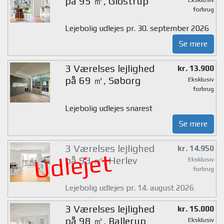
på 95 ㎡, Glostrup
forbrug
Lejebolig udlejes pr. 30. september 2026
Se mere
3 Værelses lejlighed
kr. 13.900
på 69 ㎡, Søborg
Eksklusiv
forbrug
Lejebolig udlejes snarest
Se mere
3 Værelses lejlighed
kr. 14.950
Udlejet
på 93 ㎡, Herlev
Eksklusiv
forbrug
Lejebolig udlejes pr. 14. august 2026
3 Værelses lejlighed
kr. 15.000
på 98 ㎡, Ballerup
Eksklusiv