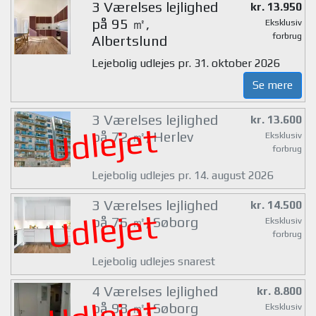
3 Værelses lejlighed
kr. 13.950
på 95 ㎡,
Eksklusiv
forbrug
Albertslund
Lejebolig udlejes pr. 31. oktober 2026
Se mere
3 Værelses lejlighed
kr. 13.600
Udlejet
på 72 ㎡, Herlev
Eksklusiv
forbrug
Lejebolig udlejes pr. 14. august 2026
3 Værelses lejlighed
kr. 14.500
Udlejet
på 76 ㎡, Søborg
Eksklusiv
forbrug
Lejebolig udlejes snarest
4 Værelses lejlighed
kr. 8.800
på 98 ㎡, Søborg
Eksklusiv