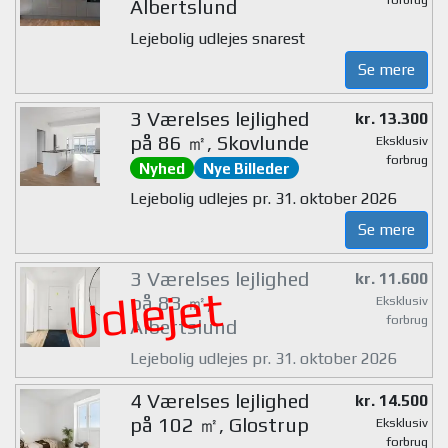
Albertslund
Lejebolig udlejes snarest
Se mere
3 Værelses lejlighed
kr. 13.300
på 86 ㎡, Skovlunde
Eksklusiv
forbrug
Nyhed
Nye Billeder
Lejebolig udlejes pr. 31. oktober 2026
Se mere
3 Værelses lejlighed
kr. 11.600
Udlejet
på 83 ㎡,
Eksklusiv
forbrug
Albertslund
Lejebolig udlejes pr. 31. oktober 2026
4 Værelses lejlighed
kr. 14.500
på 102 ㎡, Glostrup
Eksklusiv
forbrug