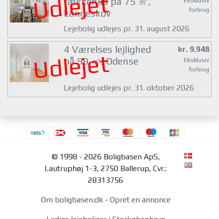
Udlejet
rækkehus på 75 ㎡,
Eksklusiv
forbrug
Langeskov
Lejebolig udlejes pr. 31. august 2026
4 Værelses lejlighed
kr. 9.948
Udlejet
på 99 ㎡, Odense
Eksklusiv
forbrug
Lejebolig udlejes pr. 31. oktober 2026
© 1998 - 2026 Boligbasen ApS,
Lautruphøj 1-3, 2750 Ballerup, Cvr.:
28313756
Om boligbasen.dk
-
Opret en annonce