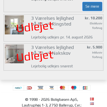
Se mere
3 Værelses lejlighed
kr. 10.200
Udlejet
på 85 ㎡, Ringsted
Eksklusiv
forbrug
Lejebolig udlejes pr. 14. august 2026
3 Værelses lejlighed
kr. 5.900
Udlejet
på 70 ㎡, Nakskov
Inklusiv
forbrug
Lejebolig udlejes snarest
© 1998 - 2026 Boligbasen ApS,
Lautruphøj 1-3, 2750 Ballerup, Cvr.: