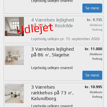
Lejebolig udlejes snarest
Se mere
4 Værelses lejlighed
kr. 9.735
Udlejet
på 112 ㎡, Roskilde
Eksklusiv
forbrug
Lejebolig udlejes pr. 15. september 2026
3 Værelses lejlighed
kr. 11.000
på 86 ㎡, Slagelse
Eksklusiv
forbrug
Lejebolig udlejes snarest
Se mere
3 Værelses
kr. 10.995
rækkehus på 73 ㎡,
Eksklusiv
forbrug
Kalundborg
Lejebolig udlejes snarest