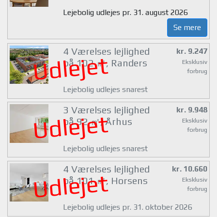
Lejebolig udlejes pr. 31. august 2026
Se mere
4 Værelses lejlighed
kr. 9.247
Udlejet
på 102 ㎡, Randers
Eksklusiv
forbrug
Lejebolig udlejes snarest
3 Værelses lejlighed
kr. 9.948
Udlejet
på 92 ㎡, Århus
Eksklusiv
forbrug
Lejebolig udlejes snarest
4 Værelses lejlighed
kr. 10.660
Udlejet
på 101 ㎡, Horsens
Eksklusiv
forbrug
Lejebolig udlejes pr. 31. oktober 2026