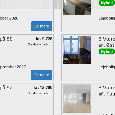
Nyhed
ktober 2026
Lejeboli
Se mere
 på 80
3 Værel
kr. 9.726
㎡, Øst
Eksklusiv forbrug
Nyhed
 september 2026
Lejeboli
Se mere
 på 92
3 Værel
kr. 12.700
㎡, Taa
Eksklusiv forbrug