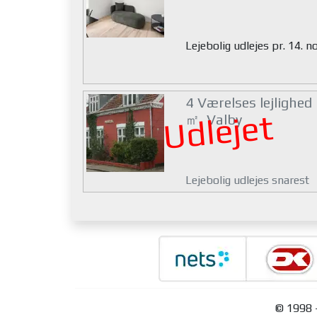
Lejebolig udlejes pr. 14.
4 Værelses lejlighed
Udlejet
㎡, Valby
Lejebolig udlejes snarest
© 1998 -