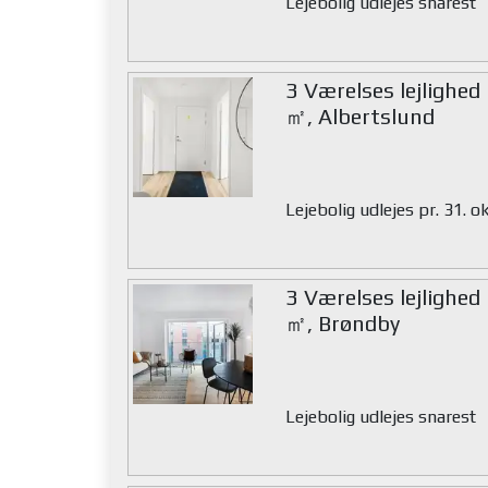
Lejebolig udlejes snarest
3 Værelses lejlighed
㎡, Albertslund
Lejebolig udlejes pr. 31. 
3 Værelses lejlighed
㎡, Brøndby
Lejebolig udlejes snarest