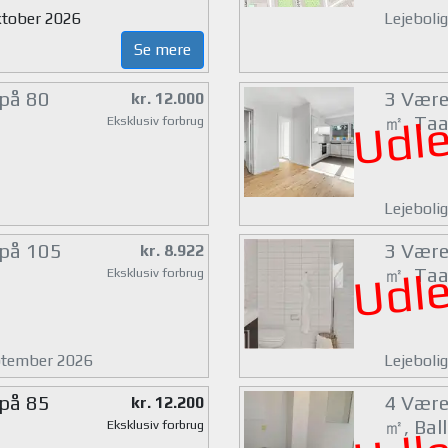
oktober 2026
Lejeboli
Se mere
 på 80
3 Værel
kr. 12.000
Udle
㎡, Taa
Eksklusiv forbrug
Lejeboli
 på 105
3 Værel
kr. 8.922
Udle
㎡, Taa
Eksklusiv forbrug
eptember 2026
Lejeboli
 på 85
4 Værel
kr. 12.200
㎡, Bal
Eksklusiv forbrug