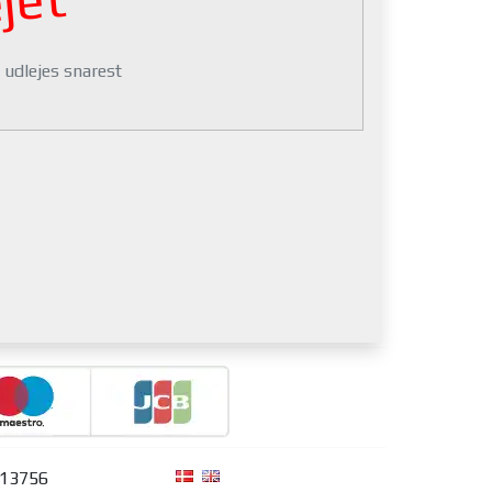
jet
 udlejes snarest
313756