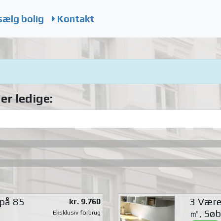
sælg bolig
Kontakt
er ledige:
 på 85
3 Værel
kr. 9.760
㎡, Søb
Eksklusiv forbrug