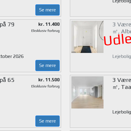
Lejebolig
Se mere
 på 79
3 Værel
kr. 11.400
㎡, Alb
Eksklusiv forbrug
Udle
oktober 2026
Lejebolig
Se mere
 på 65
3 Værel
kr. 11.500
㎡, Taa
Eksklusiv forbrug
Lejebolig
Se mere