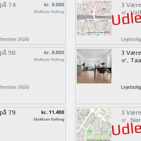
 på 74
3 Værel
kr. 9.000
Udle
㎡, Val
Eksklusiv forbrug
eptember 2026
Lejeboli
 på 98
3 Værel
kr. 8.800
㎡, Taa
Eksklusiv forbrug
eptember 2026
Lejeboli
 på 79
3 Værel
kr. 11.400
㎡, Nør
Eksklusiv forbrug
Udle