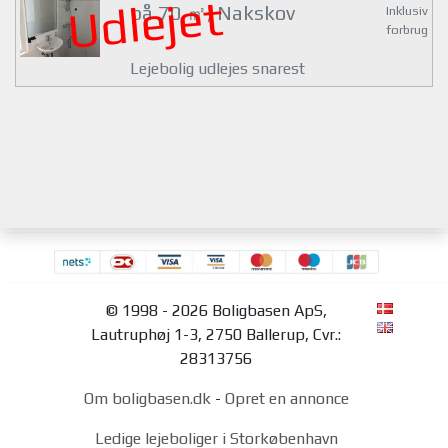
Udlejet
på 70 ㎡, Nakskov
Inklusiv
forbrug
Lejebolig udlejes snarest
© 1998 - 2026 Boligbasen ApS,
Lautruphøj 1-3, 2750 Ballerup, Cvr.:
28313756
Om boligbasen.dk
-
Opret en annonce
Ledige lejeboliger i Storkøbenhavn