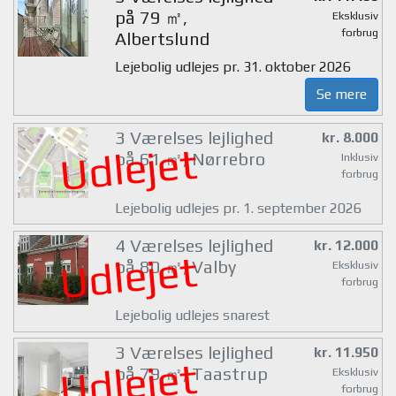
på 79 ㎡,
Eksklusiv
forbrug
Albertslund
Lejebolig udlejes pr. 31. oktober 2026
Se mere
3 Værelses lejlighed
kr. 8.000
Udlejet
på 61 ㎡, Nørrebro
Inklusiv
forbrug
Lejebolig udlejes pr. 1. september 2026
4 Værelses lejlighed
kr. 12.000
Udlejet
på 80 ㎡, Valby
Eksklusiv
forbrug
Lejebolig udlejes snarest
3 Værelses lejlighed
kr. 11.950
Udlejet
på 79 ㎡, Taastrup
Eksklusiv
forbrug