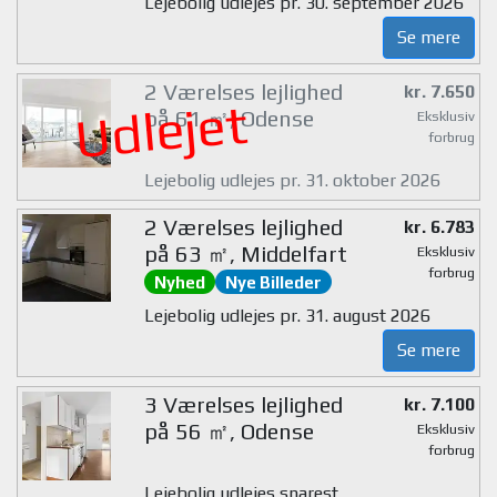
Lejebolig udlejes pr. 30. september 2026
Se mere
2 Værelses lejlighed
kr. 7.650
Udlejet
på 61 ㎡, Odense
Eksklusiv
forbrug
Lejebolig udlejes pr. 31. oktober 2026
2 Værelses lejlighed
kr. 6.783
på 63 ㎡, Middelfart
Eksklusiv
forbrug
Nyhed
Nye Billeder
Lejebolig udlejes pr. 31. august 2026
Se mere
3 Værelses lejlighed
kr. 7.100
på 56 ㎡, Odense
Eksklusiv
forbrug
Lejebolig udlejes snarest