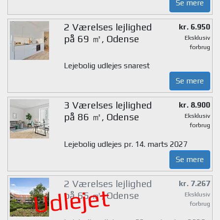
Se mere
2 Værelses lejlighed
kr. 6.950
på 69 ㎡, Odense
Eksklusiv
forbrug
Lejebolig udlejes snarest
Se mere
3 Værelses lejlighed
kr. 8.900
på 86 ㎡, Odense
Eksklusiv
forbrug
Lejebolig udlejes pr. 14. marts 2027
Se mere
2 Værelses lejlighed
kr. 7.267
Udlejet
på 65 ㎡, Odense
Eksklusiv
forbrug