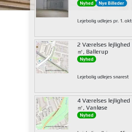
Nyhed
Nye Billeder
Lejebolig udlejes pr. 1. o
2 Værelses lejlighed
㎡, Ballerup
Nyhed
Lejebolig udlejes snarest
4 Værelses lejlighed
㎡, Vanløse
Nyhed