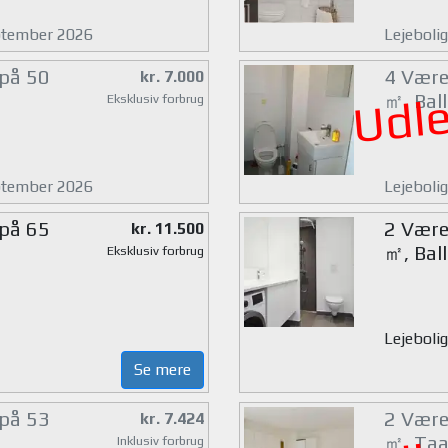
eptember 2026
Lejeboli
 på 50
4 Værel
kr. 7.000
Udle
㎡, Bal
Eksklusiv forbrug
eptember 2026
Lejebolig
 på 65
2 Værel
kr. 11.500
㎡, Bal
Eksklusiv forbrug
Lejebolig
Se mere
 på 53
2 Værel
kr. 7.424
㎡, Taa
Inklusiv forbrug