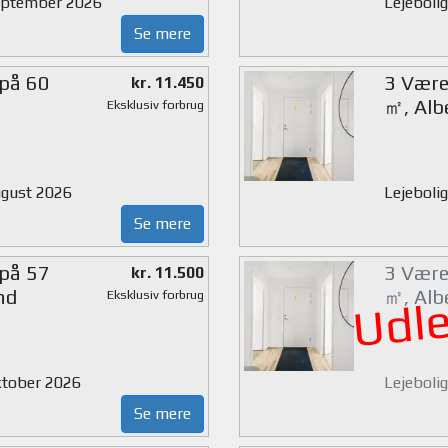
 september 2026
Lejeboli
Se mere
 på 60
3 Værel
kr. 11.450
㎡, Alb
Eksklusiv forbrug
august 2026
Lejebolig
Se mere
 på 57
3 Værel
kr. 11.500
nd
㎡, Alb
Eksklusiv forbrug
Udle
oktober 2026
Lejebolig
Se mere