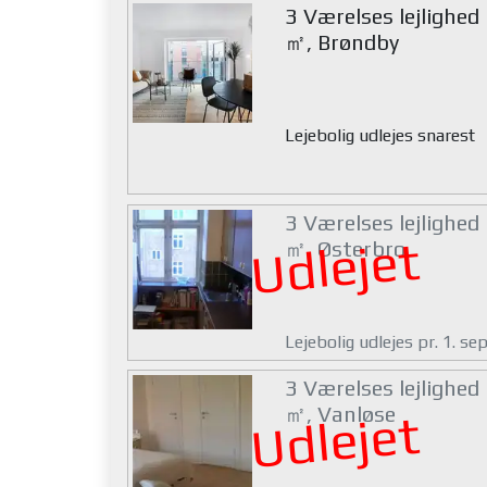
3 Værelses lejlighed
㎡, Brøndby
Lejebolig udlejes snarest
3 Værelses lejlighed
Udlejet
㎡, Østerbro
Lejebolig udlejes pr. 1. s
3 Værelses lejlighed
㎡, Vanløse
Udlejet