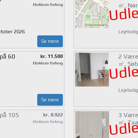
㎡, Nør
Eksklusiv forbrug
Udle
oktober 2026
Lejeboli
Se mere
 på 60
2 Værel
kr. 11.500
㎡, Søb
Eksklusiv forbrug
Udle
Lejebolig
Se mere
 på 105
3 Værel
kr. 8.922
Udle
㎡, Taa
Eksklusiv forbrug