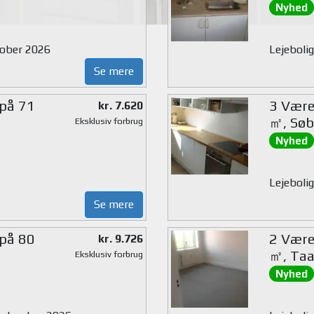
Nyhed
ktober 2026
Lejeboli
Se mere
 på 71
3 Værel
kr. 7.620
㎡, Søb
Eksklusiv forbrug
Nyhed
Lejeboli
Se mere
 på 80
2 Værel
kr. 9.726
㎡, Taa
Eksklusiv forbrug
Nyhed