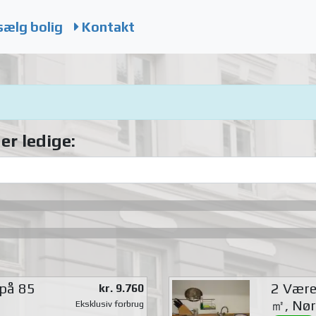
sælg bolig
Kontakt
er ledige:
 på 85
2 Værel
kr. 9.760
㎡, Nør
Eksklusiv forbrug