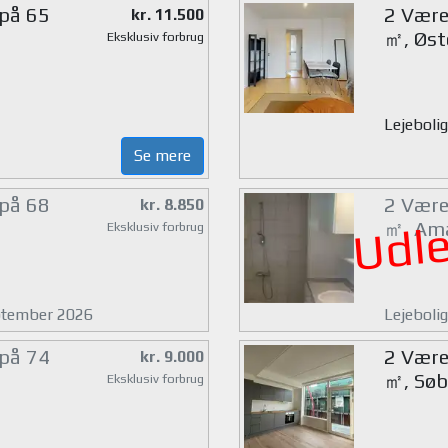
 på 65
2 Værel
kr. 11.500
㎡, Øst
Eksklusiv forbrug
Lejebolig
Se mere
 på 68
2 Værel
kr. 8.850
Udle
㎡, Am
Eksklusiv forbrug
eptember 2026
Lejeboli
 på 74
2 Værel
kr. 9.000
㎡, Søb
Eksklusiv forbrug