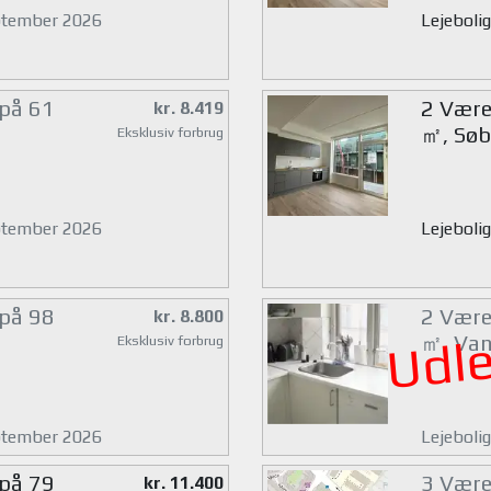
eptember 2026
Lejeboli
 på 61
2 Værel
kr. 8.419
㎡, Søb
Eksklusiv forbrug
eptember 2026
Lejebolig
 på 98
2 Værel
kr. 8.800
Udle
㎡, Van
Eksklusiv forbrug
eptember 2026
Lejeboli
 på 79
3 Værel
kr. 11.400