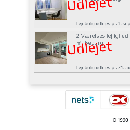
Udlejet
Lejebolig udlejes pr. 1. s
2 Værelses lejlighed
Udlejet
㎡, Søborg
Lejebolig udlejes pr. 31. 
© 1998 -