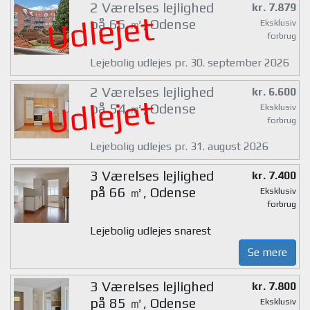
2 Værelses lejlighed
kr. 7.879
Udlejet
på 66 ㎡, Odense
Eksklusiv
forbrug
Lejebolig udlejes pr. 30. september 2026
2 Værelses lejlighed
kr. 6.600
Udlejet
på 54 ㎡, Odense
Eksklusiv
forbrug
Lejebolig udlejes pr. 31. august 2026
3 Værelses lejlighed
kr. 7.400
på 66 ㎡, Odense
Eksklusiv
forbrug
Lejebolig udlejes snarest
Se mere
3 Værelses lejlighed
kr. 7.800
på 85 ㎡, Odense
Eksklusiv