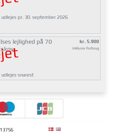
g udlejes pr. 30. september 2026
ses lejlighed på 70
kr. 5.900
jet
kskov
Inklusiv forbrug
 udlejes snarest
313756