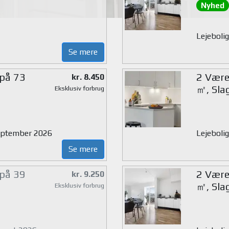
Nyhed
Lejebolig
Se mere
 på 73
2 Værel
kr. 8.450
㎡, Sla
Eksklusiv forbrug
 september 2026
Lejeboli
Se mere
 på 39
2 Værel
kr. 9.250
㎡, Sla
Eksklusiv forbrug