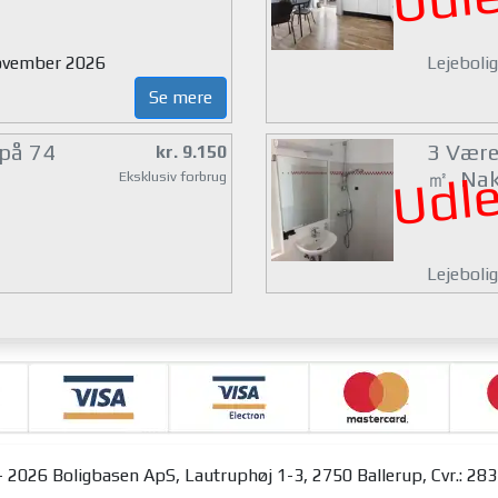
 november 2026
Lejeboli
Se mere
 på 74
3 Værel
kr. 9.150
Udle
㎡, Na
Eksklusiv forbrug
Lejebolig
 2026 Boligbasen ApS, Lautruphøj 1-3, 2750 Ballerup, Cvr.: 28