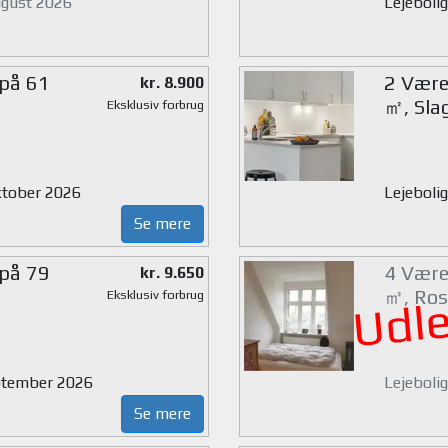
august 2026
Lejebolig
 på 61
2 Værel
kr. 8.900
㎡, Sla
Eksklusiv forbrug
oktober 2026
Lejeboli
Se mere
 på 79
4 Være
kr. 9.650
㎡, Ros
Eksklusiv forbrug
Udle
eptember 2026
Lejeboli
Se mere