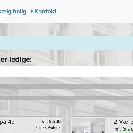
sælg bolig
Kontakt
er ledige:
 på 43
2 Værel
kr. 5.500
㎡, Sla
Inklusiv forbrug