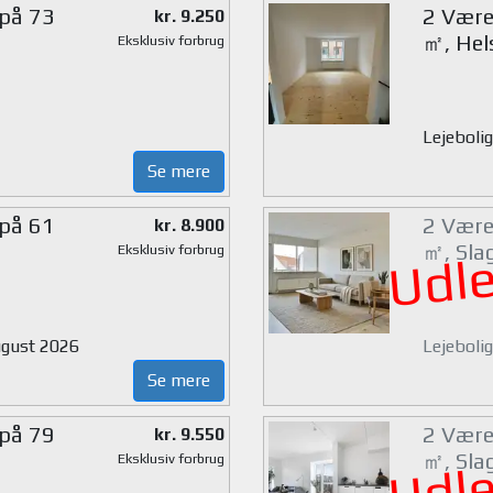
 på 73
2 Værel
kr. 9.250
㎡, Hel
Eksklusiv forbrug
Lejebolig
Se mere
 på 61
2 Værel
kr. 8.900
㎡, Sla
Eksklusiv forbrug
Udle
august 2026
Lejebolig
Se mere
 på 79
2 Værel
kr. 9.550
㎡, Sla
Eksklusiv forbrug
Udle