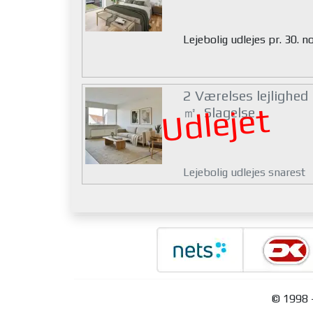
Lejebolig udlejes pr. 30.
2 Værelses lejlighed
Udlejet
㎡, Slagelse
Lejebolig udlejes snarest
© 1998 -