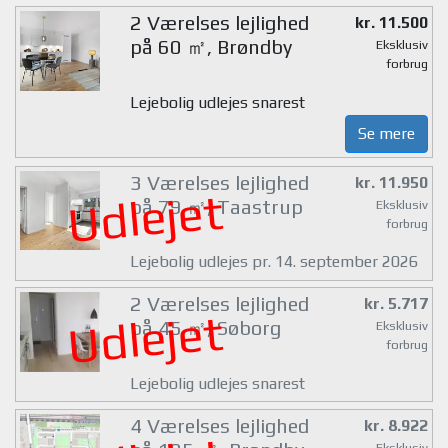
2 Værelses lejlighed
kr. 11.500
på 60 ㎡, Brøndby
Eksklusiv
forbrug
Lejebolig udlejes snarest
Se mere
3 Værelses lejlighed
kr. 11.950
Udlejet
på 79 ㎡, Taastrup
Eksklusiv
forbrug
Lejebolig udlejes pr. 14. september 2026
2 Værelses lejlighed
kr. 5.717
Udlejet
på 45 ㎡, Søborg
Eksklusiv
forbrug
Lejebolig udlejes snarest
4 Værelses lejlighed
kr. 8.922
Eksklusiv