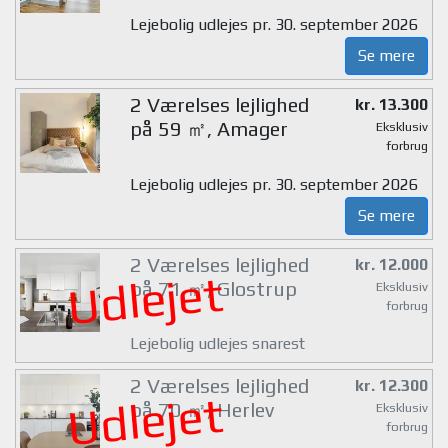
Lejebolig udlejes pr. 30. september 2026
Se mere
2 Værelses lejlighed
kr. 13.300
på 59 ㎡, Amager
Eksklusiv
forbrug
Lejebolig udlejes pr. 30. september 2026
Se mere
2 Værelses lejlighed
kr. 12.000
Udlejet
på 71 ㎡, Glostrup
Eksklusiv
forbrug
Lejebolig udlejes snarest
2 Værelses lejlighed
kr. 12.300
Udlejet
på 70 ㎡, Herlev
Eksklusiv
forbrug