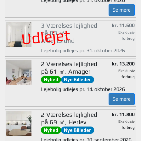
Lejebolig udlejes pr. 31. oktober 2026
Se mere
3 Værelses lejlighed
kr. 11.600
Udlejet
på 83 ㎡,
Eksklusiv
forbrug
Albertslund
Lejebolig udlejes pr. 31. oktober 2026
2 Værelses lejlighed
kr. 13.200
på 61 ㎡, Amager
Eksklusiv
forbrug
Nyhed
Nye Billeder
Lejebolig udlejes pr. 14. oktober 2026
Se mere
2 Værelses lejlighed
kr. 11.800
på 69 ㎡, Herlev
Eksklusiv
forbrug
Nyhed
Nye Billeder
Lejebolig udlejes pr. 30. september 2026