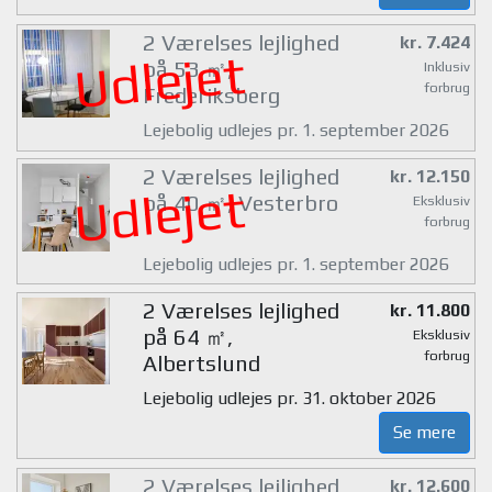
2 Værelses lejlighed
kr. 7.424
Udlejet
på 53 ㎡,
Inklusiv
forbrug
Frederiksberg
Lejebolig udlejes pr. 1. september 2026
2 Værelses lejlighed
kr. 12.150
Udlejet
på 40 ㎡, Vesterbro
Eksklusiv
forbrug
Lejebolig udlejes pr. 1. september 2026
2 Værelses lejlighed
kr. 11.800
på 64 ㎡,
Eksklusiv
forbrug
Albertslund
Lejebolig udlejes pr. 31. oktober 2026
Se mere
2 Værelses lejlighed
kr. 12.600