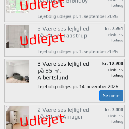
Udlejet
på 105 ㎡, Brøndby
forbrug
Lejebolig udlejes pr. 1. september 2026
3 Værelses lejlighed
kr. 7.261
Udlejet
på 64 ㎡, Taastrup
Eksklusiv
forbrug
Lejebolig udlejes pr. 1. september 2026
3 Værelses lejlighed
kr. 12.200
på 85 ㎡,
Eksklusiv
forbrug
Albertslund
Lejebolig udlejes pr. 14. november 2026
Se mere
2 Værelses lejlighed
kr. 7.000
Udlejet
på 50 ㎡, Amager
Eksklusiv
forbrug