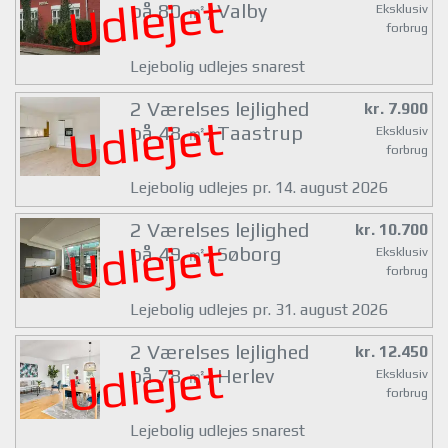
Udlejet
på 80 ㎡, Valby
Eksklusiv
forbrug
Lejebolig udlejes snarest
2 Værelses lejlighed
kr. 7.900
Udlejet
på 48 ㎡, Taastrup
Eksklusiv
forbrug
Lejebolig udlejes pr. 14. august 2026
2 Værelses lejlighed
kr. 10.700
Udlejet
på 49 ㎡, Søborg
Eksklusiv
forbrug
Lejebolig udlejes pr. 31. august 2026
2 Værelses lejlighed
kr. 12.450
Udlejet
på 78 ㎡, Herlev
Eksklusiv
forbrug
Lejebolig udlejes snarest