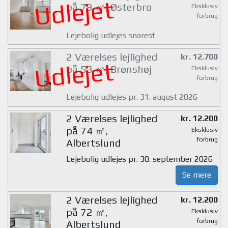
Udlejet
på 79 ㎡, Østerbro
Eksklusiv
forbrug
Lejebolig udlejes snarest
2 Værelses lejlighed
kr. 12.700
Udlejet
på 53 ㎡, Brønshøj
Eksklusiv
forbrug
Lejebolig udlejes pr. 31. august 2026
2 Værelses lejlighed
kr. 12.200
på 74 ㎡,
Eksklusiv
forbrug
Albertslund
Lejebolig udlejes pr. 30. september 2026
Se mere
2 Værelses lejlighed
kr. 12.200
på 72 ㎡,
Eksklusiv
forbrug
Albertslund