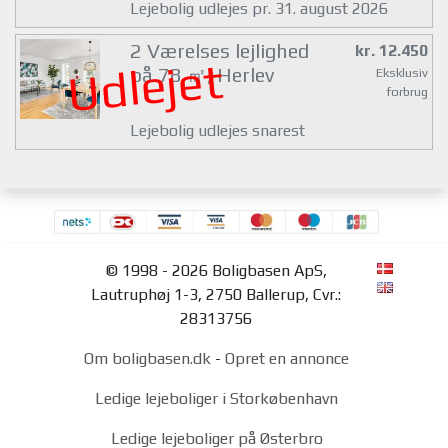
Lejebolig udlejes pr. 31. august 2026
2 Værelses lejlighed
kr. 12.450
Udlejet
på 78 ㎡, Herlev
Eksklusiv
forbrug
Lejebolig udlejes snarest
© 1998 - 2026 Boligbasen ApS,
Lautruphøj 1-3, 2750 Ballerup, Cvr.:
28313756
Om boligbasen.dk
-
Opret en annonce
Ledige lejeboliger i Storkøbenhavn
Ledige lejeboliger på Østerbro