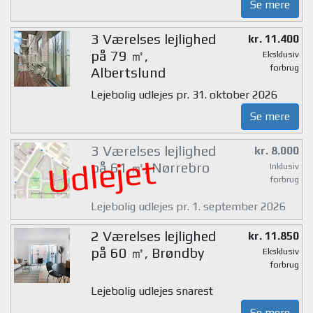
Se mere
3 Værelses lejlighed
kr. 11.400
på 79 ㎡,
Eksklusiv
forbrug
Albertslund
Lejebolig udlejes pr. 31. oktober 2026
Se mere
3 Værelses lejlighed
kr. 8.000
Udlejet
på 61 ㎡, Nørrebro
Inklusiv
forbrug
Lejebolig udlejes pr. 1. september 2026
2 Værelses lejlighed
kr. 11.850
på 60 ㎡, Brøndby
Eksklusiv
forbrug
Lejebolig udlejes snarest
Se mere