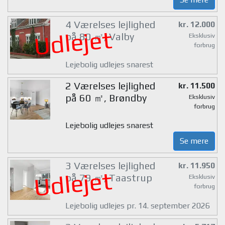
4 Værelses lejlighed
kr. 12.000
Udlejet
på 80 ㎡, Valby
Eksklusiv
forbrug
Lejebolig udlejes snarest
2 Værelses lejlighed
kr. 11.500
på 60 ㎡, Brøndby
Eksklusiv
forbrug
Lejebolig udlejes snarest
Se mere
3 Værelses lejlighed
kr. 11.950
Udlejet
på 79 ㎡, Taastrup
Eksklusiv
forbrug
Lejebolig udlejes pr. 14. september 2026