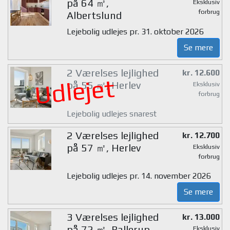
på 64 ㎡,
Eksklusiv
forbrug
Albertslund
Lejebolig udlejes pr. 31. oktober 2026
Se mere
2 Værelses lejlighed
kr. 12.600
Udlejet
på 55 ㎡, Herlev
Eksklusiv
forbrug
Lejebolig udlejes snarest
2 Værelses lejlighed
kr. 12.700
på 57 ㎡, Herlev
Eksklusiv
forbrug
Lejebolig udlejes pr. 14. november 2026
Se mere
3 Værelses lejlighed
kr. 13.000
på 72 ㎡, Ballerup
Eksklusiv