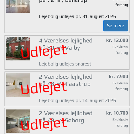
forbrug
Lejebolig udlejes pr. 31. august 2026
Se mere
4 Værelses lejlighed
kr. 12.000
Udlejet
på 80 ㎡, Valby
Eksklusiv
forbrug
Lejebolig udlejes snarest
2 Værelses lejlighed
kr. 7.900
Udlejet
på 48 ㎡, Taastrup
Eksklusiv
forbrug
Lejebolig udlejes pr. 14. august 2026
2 Værelses lejlighed
kr. 10.700
Udlejet
på 49 ㎡, Søborg
Eksklusiv
forbrug