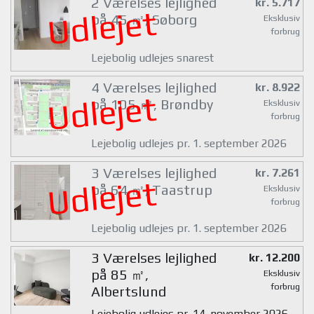
2 Værelses lejlighed
kr. 5.717
Udlejet
på 45 ㎡, Søborg
Eksklusiv
forbrug
Lejebolig udlejes snarest
4 Værelses lejlighed
kr. 8.922
Udlejet
på 105 ㎡, Brøndby
Eksklusiv
forbrug
Lejebolig udlejes pr. 1. september 2026
3 Værelses lejlighed
kr. 7.261
Udlejet
på 64 ㎡, Taastrup
Eksklusiv
forbrug
Lejebolig udlejes pr. 1. september 2026
3 Værelses lejlighed
kr. 12.200
på 85 ㎡,
Eksklusiv
forbrug
Albertslund
Lejebolig udlejes pr. 14. november 2026