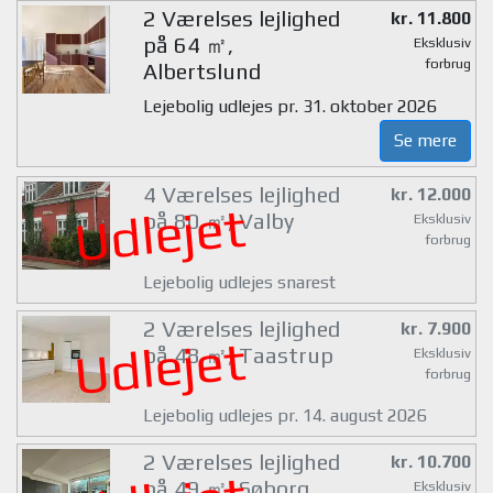
2 Værelses lejlighed
kr. 11.800
på 64 ㎡,
Eksklusiv
forbrug
Albertslund
Lejebolig udlejes pr. 31. oktober 2026
Se mere
4 Værelses lejlighed
kr. 12.000
Udlejet
på 80 ㎡, Valby
Eksklusiv
forbrug
Lejebolig udlejes snarest
2 Værelses lejlighed
kr. 7.900
Udlejet
på 48 ㎡, Taastrup
Eksklusiv
forbrug
Lejebolig udlejes pr. 14. august 2026
2 Værelses lejlighed
kr. 10.700
på 49 ㎡, Søborg
Eksklusiv