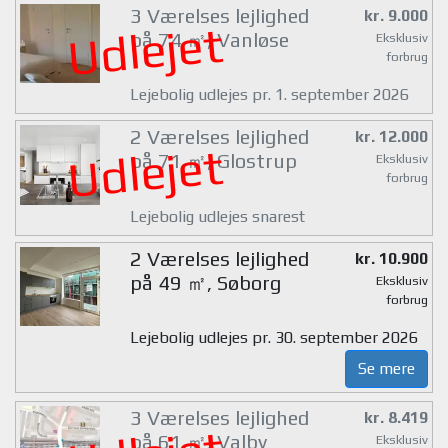
3 Værelses lejlighed
kr. 9.000
Udlejet
på 74 ㎡, Vanløse
Eksklusiv
forbrug
Lejebolig udlejes pr. 1. september 2026
2 Værelses lejlighed
kr. 12.000
Udlejet
på 71 ㎡, Glostrup
Eksklusiv
forbrug
Lejebolig udlejes snarest
2 Værelses lejlighed
kr. 10.900
på 49 ㎡, Søborg
Eksklusiv
forbrug
Lejebolig udlejes pr. 30. september 2026
Se mere
3 Værelses lejlighed
kr. 8.419
på 61 ㎡, Valby
Eksklusiv