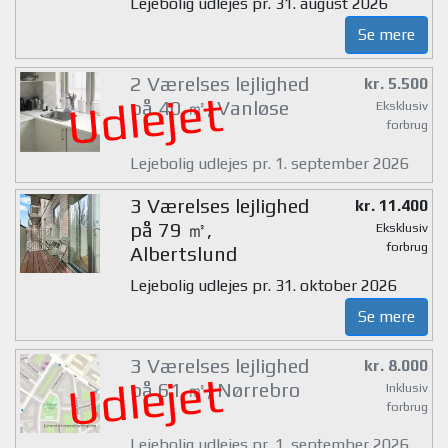
Lejebolig udlejes pr. 31. august 2026
Se mere
2 Værelses lejlighed
kr. 5.500
Udlejet
på 40 ㎡, Vanløse
Eksklusiv
forbrug
Lejebolig udlejes pr. 1. september 2026
3 Værelses lejlighed
kr. 11.400
på 79 ㎡,
Eksklusiv
forbrug
Albertslund
Lejebolig udlejes pr. 31. oktober 2026
Se mere
3 Værelses lejlighed
kr. 8.000
Udlejet
på 61 ㎡, Nørrebro
Inklusiv
forbrug
Lejebolig udlejes pr. 1. september 2026