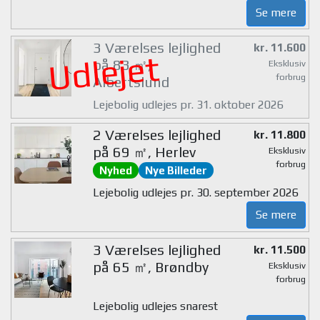
Se mere
3 Værelses lejlighed
kr. 11.600
Udlejet
på 83 ㎡,
Eksklusiv
forbrug
Albertslund
Lejebolig udlejes pr. 31. oktober 2026
2 Værelses lejlighed
kr. 11.800
på 69 ㎡, Herlev
Eksklusiv
forbrug
Nyhed
Nye Billeder
Lejebolig udlejes pr. 30. september 2026
Se mere
3 Værelses lejlighed
kr. 11.500
på 65 ㎡, Brøndby
Eksklusiv
forbrug
Lejebolig udlejes snarest