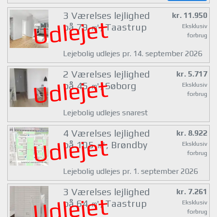
3 Værelses lejlighed
kr. 11.950
Udlejet
på 79 ㎡, Taastrup
Eksklusiv
forbrug
Lejebolig udlejes pr. 14. september 2026
2 Værelses lejlighed
kr. 5.717
Udlejet
på 45 ㎡, Søborg
Eksklusiv
forbrug
Lejebolig udlejes snarest
4 Værelses lejlighed
kr. 8.922
Udlejet
på 105 ㎡, Brøndby
Eksklusiv
forbrug
Lejebolig udlejes pr. 1. september 2026
3 Værelses lejlighed
kr. 7.261
Udlejet
på 64 ㎡, Taastrup
Eksklusiv
forbrug