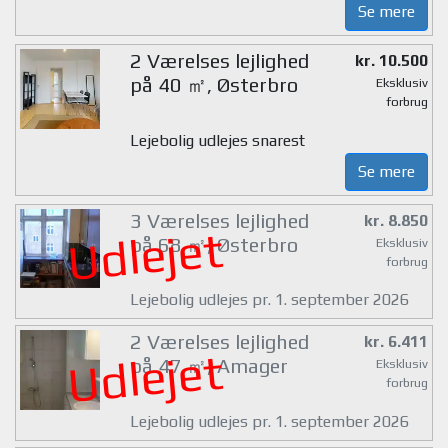
Se mere
2 Værelses lejlighed
kr. 10.500
på 40 ㎡, Østerbro
Eksklusiv
forbrug
Lejebolig udlejes snarest
Se mere
3 Værelses lejlighed
kr. 8.850
Udlejet
på 68 ㎡, Østerbro
Eksklusiv
forbrug
Lejebolig udlejes pr. 1. september 2026
2 Værelses lejlighed
kr. 6.411
Udlejet
på 47 ㎡, Amager
Eksklusiv
forbrug
Lejebolig udlejes pr. 1. september 2026