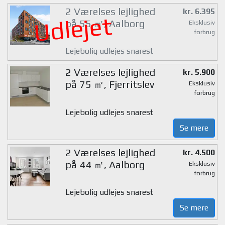
2 Værelses lejlighed
kr. 6.395
Udlejet
på 55 ㎡, Aalborg
Eksklusiv
forbrug
Lejebolig udlejes snarest
2 Værelses lejlighed
kr. 5.900
på 75 ㎡, Fjerritslev
Eksklusiv
forbrug
Lejebolig udlejes snarest
Se mere
2 Værelses lejlighed
kr. 4.500
på 44 ㎡, Aalborg
Eksklusiv
forbrug
Lejebolig udlejes snarest
Se mere