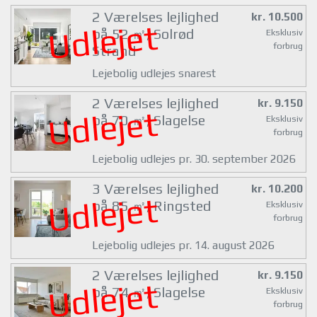
2 Værelses lejlighed
kr. 10.500
Udlejet
på 52 ㎡, Solrød
Eksklusiv
forbrug
Strand
Lejebolig udlejes snarest
2 Værelses lejlighed
kr. 9.150
Udlejet
på 70 ㎡, Slagelse
Eksklusiv
forbrug
Lejebolig udlejes pr. 30. september 2026
3 Værelses lejlighed
kr. 10.200
Udlejet
på 85 ㎡, Ringsted
Eksklusiv
forbrug
Lejebolig udlejes pr. 14. august 2026
2 Værelses lejlighed
kr. 9.150
Udlejet
på 74 ㎡, Slagelse
Eksklusiv
forbrug