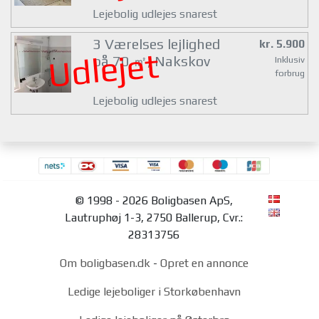
Lejebolig udlejes snarest
3 Værelses lejlighed
kr. 5.900
Udlejet
på 70 ㎡, Nakskov
Inklusiv
forbrug
Lejebolig udlejes snarest
© 1998 - 2026 Boligbasen ApS,
Lautruphøj 1-3, 2750 Ballerup, Cvr.:
28313756
Om boligbasen.dk
-
Opret en annonce
Ledige lejeboliger i Storkøbenhavn