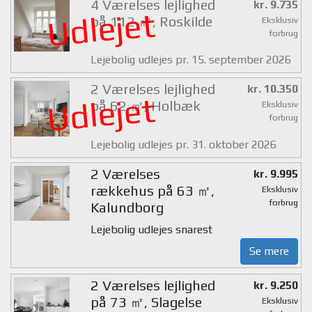
4 Værelses lejlighed
kr. 9.735
Udlejet
på 112 ㎡, Roskilde
Eksklusiv
forbrug
Lejebolig udlejes pr. 15. september 2026
2 Værelses lejlighed
kr. 10.350
Udlejet
på 62 ㎡, Holbæk
Eksklusiv
forbrug
Lejebolig udlejes pr. 31. oktober 2026
2 Værelses
kr. 9.995
rækkehus på 63 ㎡,
Eksklusiv
forbrug
Kalundborg
Lejebolig udlejes snarest
Se mere
2 Værelses lejlighed
kr. 9.250
på 73 ㎡, Slagelse
Eksklusiv