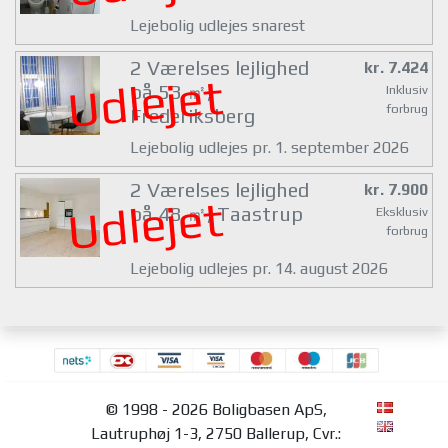
Lejebolig udlejes snarest
2 Værelses lejlighed
kr. 7.424
Udlejet
på 53 ㎡,
Inklusiv
forbrug
Frederiksberg
Lejebolig udlejes pr. 1. september 2026
2 Værelses lejlighed
kr. 7.900
Udlejet
på 48 ㎡, Taastrup
Eksklusiv
forbrug
Lejebolig udlejes pr. 14. august 2026
© 1998 - 2026 Boligbasen ApS,
Lautruphøj 1-3, 2750 Ballerup, Cvr.: