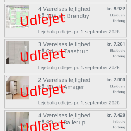
4 Værelses lejlighed
kr. 8.922
Udlejet
på 105 ㎡, Brøndby
Eksklusiv
forbrug
Lejebolig udlejes pr. 1. september 2026
3 Værelses lejlighed
kr. 7.261
Udlejet
på 64 ㎡, Taastrup
Eksklusiv
forbrug
Lejebolig udlejes pr. 1. september 2026
2 Værelses lejlighed
kr. 7.000
Udlejet
på 50 ㎡, Amager
Eksklusiv
forbrug
Lejebolig udlejes pr. 1. september 2026
4 Værelses lejlighed
kr. 7.429
Udlejet
på 93 ㎡, Ballerup
Inklusiv
forbrug