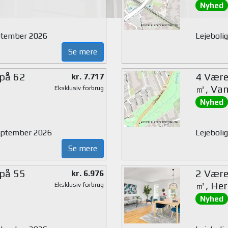
Nyhed
eptember 2026
Lejebolig
Se mere
 på 62
4 Værel
kr. 7.717
㎡, Van
Eksklusiv forbrug
Nyhed
 september 2026
Lejeboli
Se mere
 på 55
2 Værel
kr. 6.976
㎡, Her
Eksklusiv forbrug
Nyhed