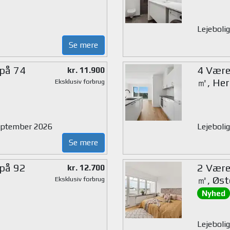
Lejebolig
Se mere
 på 74
4 Værel
kr. 11.900
㎡, Her
Eksklusiv forbrug
 september 2026
Lejebolig
Se mere
 på 92
2 Værel
kr. 12.700
㎡, Øst
Eksklusiv forbrug
Nyhed
Lejeboli