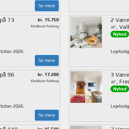
Se mere
 på 73
2 Værel
kr. 15.750
㎡, Val
Eksklusiv forbrug
Nyhed
oktober 2026
Lejebolig
Se mere
 på 96
3 Værel
kr. 17.200
㎡, Fre
Eksklusiv forbrug
Nyhed
oktober 2026
Lejebolig
Se mere