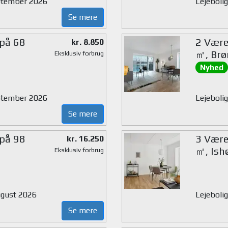
eptember 2026
Lejebolig
Se mere
 på 68
2 Værel
kr. 8.850
㎡, Brø
Eksklusiv forbrug
Nyhed
eptember 2026
Lejebolig
Se mere
 på 98
3 Værel
kr. 16.250
㎡, Ish
Eksklusiv forbrug
august 2026
Lejebolig
Se mere