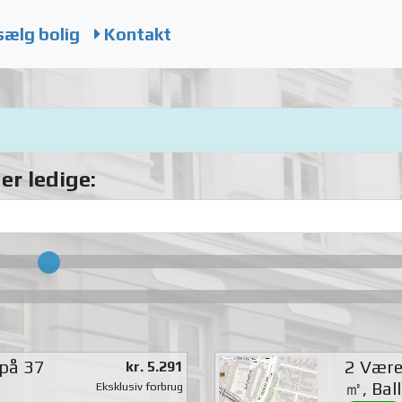
sælg bolig
Kontakt
er ledige:
 på 37
2 Værel
kr. 5.291
㎡, Bal
Eksklusiv forbrug