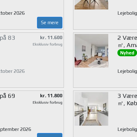
oktober 2026
Lejebolig
Se mere
 på 83
2 Værel
kr. 11.600
㎡, Am
Eksklusiv forbrug
Nyhed
oktober 2026
Lejebolig
 på 69
3 Værel
kr. 11.800
㎡, Køb
Eksklusiv forbrug
 september 2026
Lejeboli