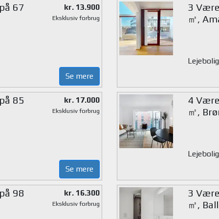
 på 67
3 Være
kr. 13.900
㎡, Am
Eksklusiv forbrug
Lejebolig
Se mere
 på 85
4 Værel
kr. 17.000
㎡, Brø
Eksklusiv forbrug
Lejebolig
Se mere
 på 98
3 Værel
kr. 16.300
㎡, Bal
Eksklusiv forbrug