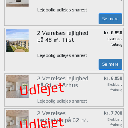
Lejebolig udlejes snarest
Se mere
2 Værelses lejlighed
kr. 6.850
på 48 ㎡, Tilst
Eksklusiv
forbrug
Lejebolig udlejes snarest
Se mere
2 Værelses lejlighed
kr. 6.850
Udlejet
på 61 ㎡, Århus
Eksklusiv
forbrug
Lejebolig udlejes snarest
2 Værelses
kr. 7.700
Udlejet
rækkehus på 62 ㎡,
Eksklusiv
forbrug
Århus