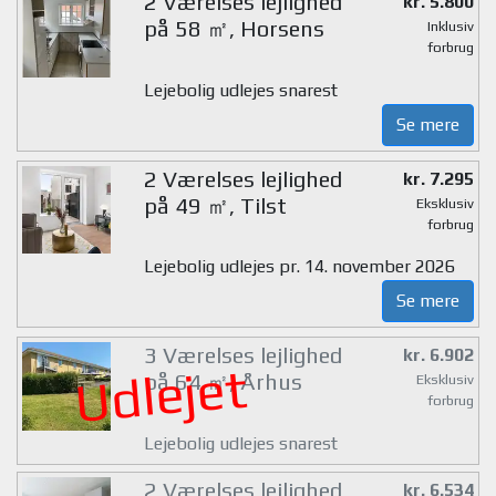
2 Værelses lejlighed
kr. 5.800
på 58 ㎡, Horsens
Inklusiv
forbrug
Lejebolig udlejes snarest
Se mere
2 Værelses lejlighed
kr. 7.295
på 49 ㎡, Tilst
Eksklusiv
forbrug
Lejebolig udlejes pr. 14. november 2026
Se mere
3 Værelses lejlighed
kr. 6.902
Udlejet
på 64 ㎡, Århus
Eksklusiv
forbrug
Lejebolig udlejes snarest
2 Værelses lejlighed
kr. 6.534