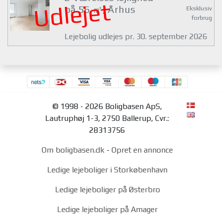
Udlejet
på 56 ㎡, Århus
Eksklusiv
forbrug
Lejebolig udlejes pr. 30. september 2026
© 1998 - 2026 Boligbasen ApS,
Lautruphøj 1-3, 2750 Ballerup, Cvr.:
28313756
Om boligbasen.dk
-
Opret en annonce
Ledige lejeboliger i Storkøbenhavn
Ledige lejeboliger på Østerbro
Ledige lejeboliger på Amager