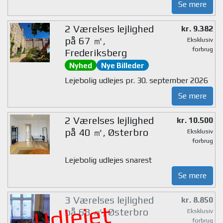
Se mere
2 Værelses lejlighed
kr. 9.382
på 67 ㎡,
Eksklusiv
forbrug
Frederiksberg
Nyhed
Nye Billeder
Lejebolig udlejes pr. 30. september 2026
Se mere
2 Værelses lejlighed
kr. 10.500
på 40 ㎡, Østerbro
Eksklusiv
forbrug
Lejebolig udlejes snarest
Se mere
3 Værelses lejlighed
kr. 8.850
Udlejet
på 68 ㎡, Østerbro
Eksklusiv
forbrug