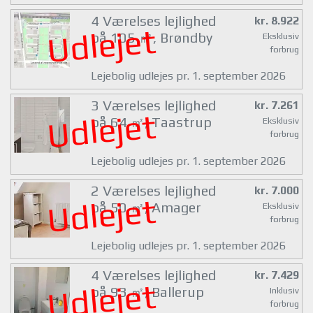
4 Værelses lejlighed
kr. 8.922
Udlejet
på 105 ㎡, Brøndby
Eksklusiv
forbrug
Lejebolig udlejes pr. 1. september 2026
3 Værelses lejlighed
kr. 7.261
Udlejet
på 64 ㎡, Taastrup
Eksklusiv
forbrug
Lejebolig udlejes pr. 1. september 2026
2 Værelses lejlighed
kr. 7.000
Udlejet
på 50 ㎡, Amager
Eksklusiv
forbrug
Lejebolig udlejes pr. 1. september 2026
4 Værelses lejlighed
kr. 7.429
Udlejet
på 93 ㎡, Ballerup
Inklusiv
forbrug