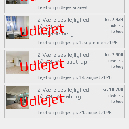
Lejebolig udlejes snarest
2 Værelses lejlighed
kr. 7.424
Udlejet
på 53 ㎡,
Inklusiv
forbrug
Frederiksberg
Lejebolig udlejes pr. 1. september 2026
2 Værelses lejlighed
kr. 7.900
Udlejet
på 48 ㎡, Taastrup
Eksklusiv
forbrug
Lejebolig udlejes pr. 14. august 2026
2 Værelses lejlighed
kr. 10.700
Udlejet
på 49 ㎡, Søborg
Eksklusiv
forbrug
Lejebolig udlejes pr. 31. august 2026