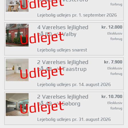
Udlejet
forbrug
Lejebolig udlejes pr. 1. september 2026
4 Værelses lejlighed
kr. 12.000
Udlejet
på 80 ㎡, Valby
Eksklusiv
forbrug
Lejebolig udlejes snarest
2 Værelses lejlighed
kr. 7.900
Udlejet
på 48 ㎡, Taastrup
Eksklusiv
forbrug
Lejebolig udlejes pr. 14. august 2026
2 Værelses lejlighed
kr. 10.700
Udlejet
på 49 ㎡, Søborg
Eksklusiv
forbrug
Lejebolig udlejes pr. 31. august 2026