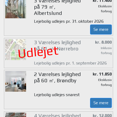
3 Værelses lejlighed
kr. 11.400
på 79 ㎡,
Eksklusiv
forbrug
Albertslund
Lejebolig udlejes pr. 31. oktober 2026
Se mere
3 Værelses lejlighed
kr. 8.000
Udlejet
på 61 ㎡, Nørrebro
Inklusiv
forbrug
Lejebolig udlejes pr. 1. september 2026
2 Værelses lejlighed
kr. 11.850
på 60 ㎡, Brøndby
Eksklusiv
forbrug
Lejebolig udlejes snarest
Se mere
4 Værelses lejlighed
kr. 12.000