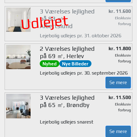
3 Værelses lejlighed
kr. 11.600
Udlejet
på 83 ㎡,
Eksklusiv
forbrug
Albertslund
Lejebolig udlejes pr. 31. oktober 2026
2 Værelses lejlighed
kr. 11.800
på 69 ㎡, Herlev
Eksklusiv
forbrug
Nyhed
Nye Billeder
Lejebolig udlejes pr. 30. september 2026
Se mere
3 Værelses lejlighed
kr. 11.500
på 65 ㎡, Brøndby
Eksklusiv
forbrug
Lejebolig udlejes snarest
Se mere