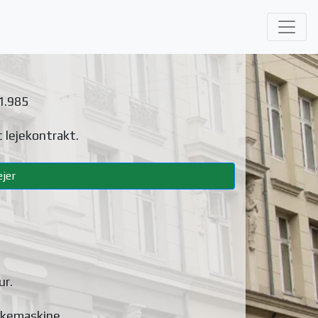
1.985
 lejekontrakt.
jer
ur
.
skemaskine
.