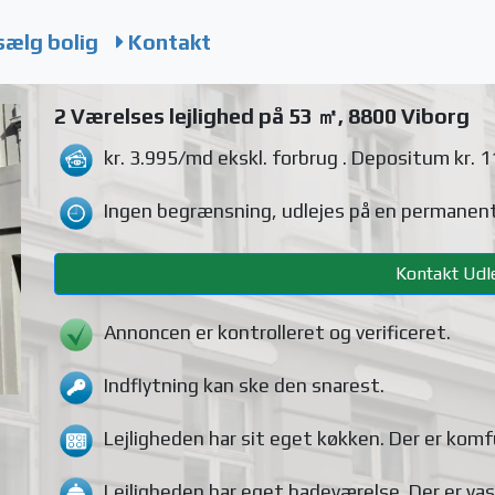
sælg bolig
Kontakt
2 Værelses lejlighed på 53 ㎡, 8800 Viborg
kr. 3.995/md
ekskl. forbrug
. Depositum kr. 1
Ingen begrænsning, udlejes på en permanent
Kontakt Udle
Annoncen er kontrolleret og verificeret.
Indflytning kan ske den snarest.
Lejligheden
har sit eget køkken.
Der er komf
Lejligheden
har eget badeværelse.
Der er va