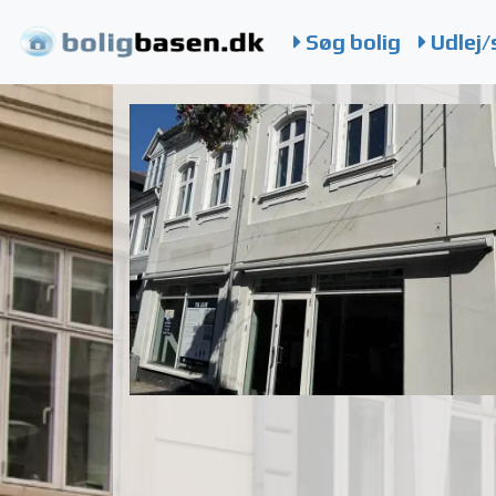
Søg bolig
Udlej/