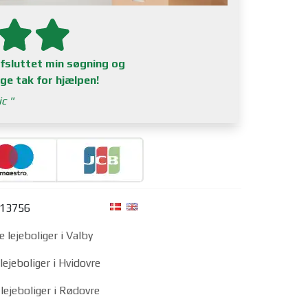
afsluttet min søgning og
ge tak for hjælpen!
ic
313756
e lejeboliger i Valby
lejeboliger i Hvidovre
lejeboliger i Rødovre