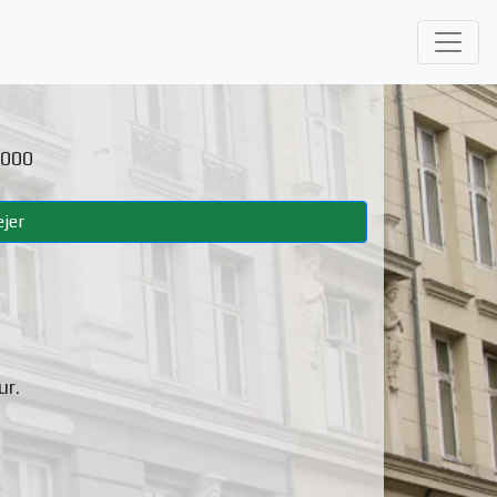
.000
jer
ur
.