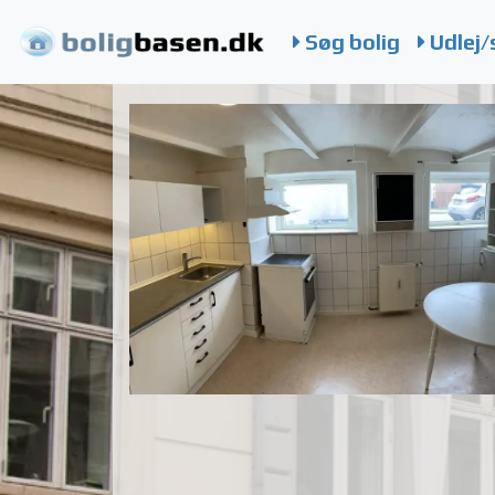
Søg bolig
Udlej/