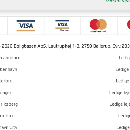
Miriam Rei
 2026 Boligbasen ApS, Lautruphøj 1-3, 2750 Ballerup, Cvr.: 28
n annonce
Ledig
københavn
Ledige 
sterbro
Ledige 
Amager
Ledige le
eriksberg
Ledige le
ørrebro
Ledig
havn City
Ledige