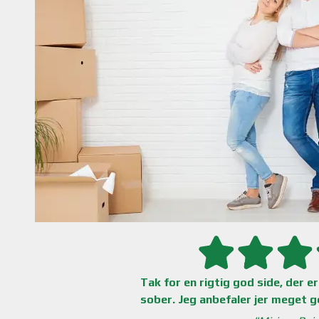
Tak for en rigtig god side, der e
sober. Jeg anbefaler jer meget g