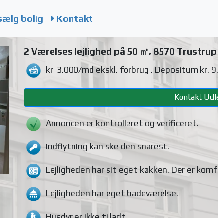
sælg bolig
Kontakt
2 Værelses lejlighed på 50 ㎡, 8570 Trustrup
kr. 3.000/md
ekskl. forbrug
. Depositum kr. 9
Kontakt Udle
Annoncen er kontrolleret og verificeret.
Indflytning kan ske den snarest.
Lejligheden
har sit eget køkken.
Der er komf
Lejligheden
har eget badeværelse.
Husdyr
er ikke tilladt.