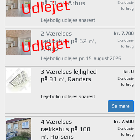
Udlejet
på 61 ㎡, Århus
Eksklusiv
forbrug
Lejebolig udlejes snarest
2 Værelses
kr. 7.700
Udlejet
rækkehus på 62 ㎡,
Eksklusiv
forbrug
Århus
Lejebolig udlejes pr. 15. august 2026
3 Værelses lejlighed
kr. 0
på 91 ㎡, Randers
Eksklusiv
forbrug
Lejebolig udlejes snarest
Se mere
4 Værelses
kr. 7.500
rækkehus på 100
Eksklusiv
forbrug
㎡, Horsens