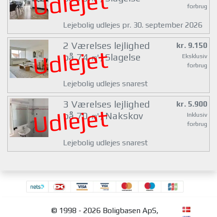
Udlejet
forbrug
Lejebolig udlejes pr. 30. september 2026
2 Værelses lejlighed
kr. 9.150
Udlejet
på 74 ㎡, Slagelse
Eksklusiv
forbrug
Lejebolig udlejes snarest
3 Værelses lejlighed
kr. 5.900
Udlejet
på 70 ㎡, Nakskov
Inklusiv
forbrug
Lejebolig udlejes snarest
© 1998 - 2026 Boligbasen ApS,