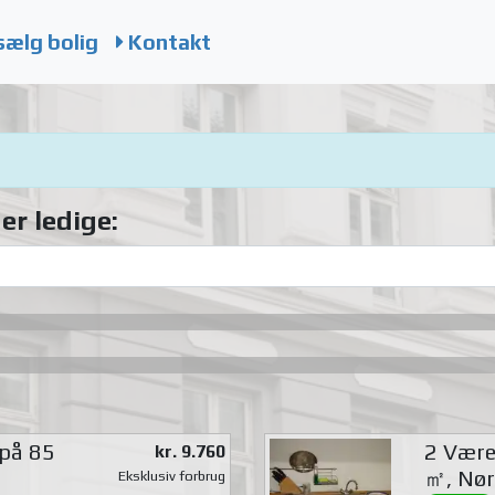
sælg bolig
Kontakt
er ledige:
 på 85
2 Værel
kr. 9.760
㎡, Nør
Eksklusiv forbrug