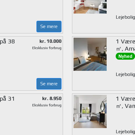
Lejeboli
Se mere
 på 38
1 Værel
kr. 10.000
㎡, Am
Eksklusiv forbrug
Nyhed
Lejebolig
Se mere
 på 31
1 Værel
kr. 8.950
㎡, Van
Eksklusiv forbrug
Lejebolig