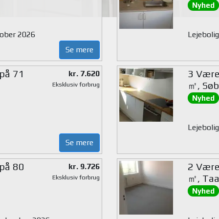
Nyhed
ktober 2026
Lejeboli
Se mere
 på 71
3 Værel
kr. 7.620
㎡, Søb
Eksklusiv forbrug
Nyhed
Lejeboli
Se mere
 på 80
2 Værel
kr. 9.726
㎡, Taa
Eksklusiv forbrug
Nyhed