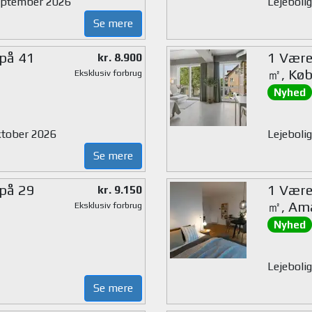
 september 2026
Lejeboli
Se mere
 på 41
1 Værel
kr. 8.900
㎡, Kø
Eksklusiv forbrug
Nyhed
oktober 2026
Lejeboli
Se mere
 på 29
1 Værel
kr. 9.150
㎡, Am
Eksklusiv forbrug
Nyhed
Lejebolig
Se mere