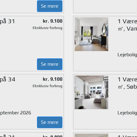
Se mere
 på 31
1 Værel
kr. 9.100
㎡, Van
Eksklusiv forbrug
Lejebolig
Se mere
 på 34
1 Værel
kr. 9.100
㎡, Søb
Eksklusiv forbrug
 september 2026
Lejeboli
Se mere