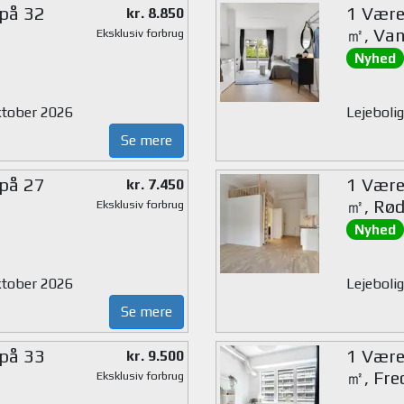
 på 32
1 Værel
kr. 8.850
㎡, Van
Eksklusiv forbrug
Nyhed
oktober 2026
Lejebolig
Se mere
 på 27
1 Værel
kr. 7.450
㎡, Rød
Eksklusiv forbrug
Nyhed
oktober 2026
Lejebolig
Se mere
 på 33
1 Værel
kr. 9.500
㎡, Fre
Eksklusiv forbrug