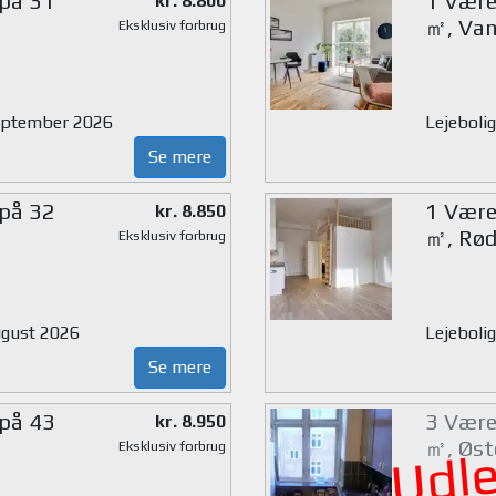
 på 31
1 Værel
kr. 8.800
㎡, Van
Eksklusiv forbrug
 september 2026
Lejeboli
Se mere
 på 32
1 Værel
kr. 8.850
㎡, Rød
Eksklusiv forbrug
august 2026
Lejeboli
Se mere
 på 43
3 Værel
kr. 8.950
㎡, Øst
Eksklusiv forbrug
Udle