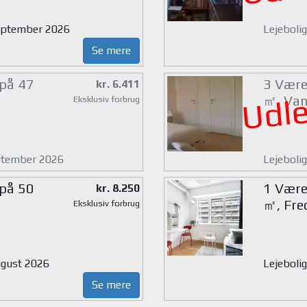
 september 2026
Lejeboli
Se mere
 på 47
3 Værel
kr. 6.411
Udle
㎡, Van
Eksklusiv forbrug
eptember 2026
Lejeboli
 på 50
1 Værel
kr. 8.250
㎡, Fre
Eksklusiv forbrug
august 2026
Lejeboli
Se mere