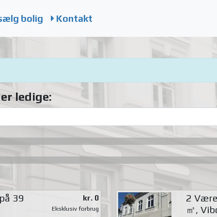
sælg bolig
Kontakt
er ledige:
 på 39
2 Værel
kr. 0
㎡, Vib
Eksklusiv forbrug